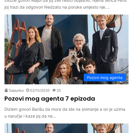
Didzle govori Majdi da joj zeli nesto objasniti. Njena šefica Feris
joj trazi da odgovori Nedzatu na poruke umjesto nje.…
Pozovi mog agenta
Sapunko
02/10/2020
25
Pozovi mog agenta 7 epizoda
Dizlem govori Barišu da mora da ide na snimanje a on je uzima
u naručje i kaze joj da ne…