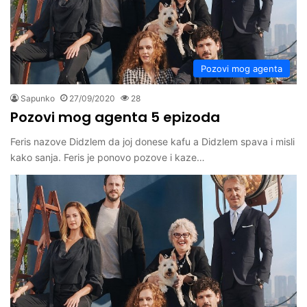
Pozovi mog agenta
Sapunko
27/09/2020
28
Pozovi mog agenta 5 epizoda
Feris nazove Didzlem da joj donese kafu a Didzlem spava i misli
kako sanja. Feris je ponovo pozove i kaze…