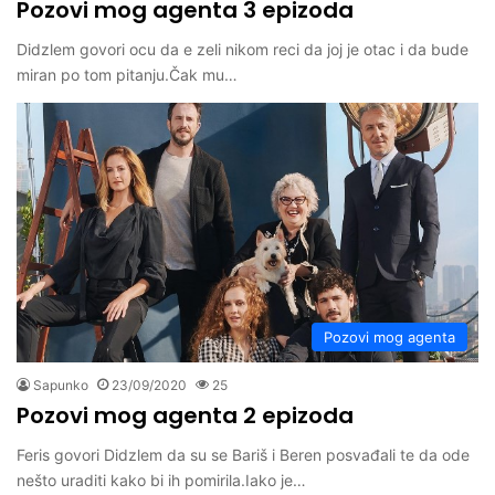
Pozovi mog agenta 3 epizoda
Didzlem govori ocu da e zeli nikom reci da joj je otac i da bude
miran po tom pitanju.Čak mu…
Pozovi mog agenta
Sapunko
23/09/2020
25
Pozovi mog agenta 2 epizoda
Feris govori Didzlem da su se Bariš i Beren posvađali te da ode
nešto uraditi kako bi ih pomirila.Iako je…