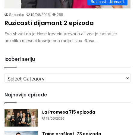
Ruzicasti dijamant
Sapunko
19/08/2016
268
Ruzicasti dijamant 2 epizoda
Eva shvati da je Hose Ignacio prevario ali vec je kasno jer
nekoliko mjeseci kasnije ona radja i sina. Rosa…
Izaberi seriju
Izaberi
seriju
Najnovije epizode
La Promesa 715 epizoda
19/06/2026
Tajne prošlosti 73 epizoda