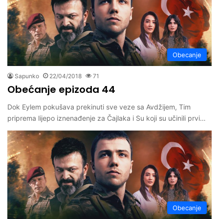
Obecanje
Sapunko
22/04/2018
71
Obećanje epizoda 44
Dok Eylem pokušava prekinuti sve veze sa Avdžijem, Tim
priprema lijepo iznenađenje za Čajlaka i Su koji su učinili prvi…
Obecanje