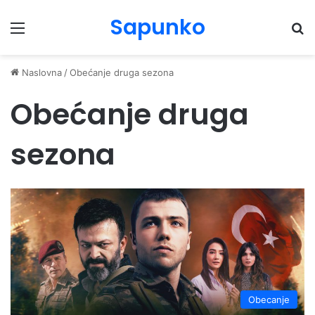
Sapunko
Menu
Pr
Naslovna
/
Obećanje druga sezona
Obećanje druga
sezona
Obecanje