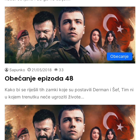
Obecanje
Sapunko
21/05/2018
33
Obećanje epizoda 48
Kako bi se riješili tih zamki koje su postavili Derman i Šef, Tim ni
u kojem trenutku neće ugroziti živote…