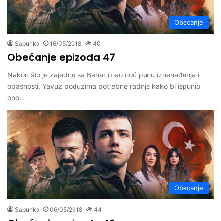
Obecanje
Sapunko
16/05/2018
40
Obećanje epizoda 47
Nakon što je zajedno sa Bahar imao noć punu iznenađenja i
opasnosti, Yavuz poduzima potrebne radnje kako bi ispunio
ono…
Obecanje
Sapunko
06/05/2018
44