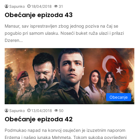
Sapunko
18/04/2018
31
Obećanje epizoda 43
Mansur, sav isprestravljen zbog jednog poziva na čaj se
pogubio pri samom ulasku. Noseći buket ruža ulazi i prilazi
Dzeren…
Obecanje
Sapunko
13/04/2018
50
Obećanje epizoda 42
Podmukao napad na konvoj osujećen je izuzetnim naporom
Erdema i našeg junaka Mehmeta. Tokom sukoba povrijeđeni