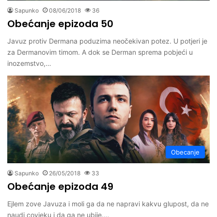
Sapunko
08/06/2018
36
Obećanje epizoda 50
Javuz protiv Dermana poduzima neočekivan potez. U potjeri je
za Dermanovim timom. A dok se Derman sprema pobjeći u
inozemstvo,…
Obecanje
Sapunko
26/05/2018
33
Obećanje epizoda 49
Ejlem zove Javuza i moli ga da ne napravi kakvu glupost, da ne
naudi covjeku i da ga ne ubije.…