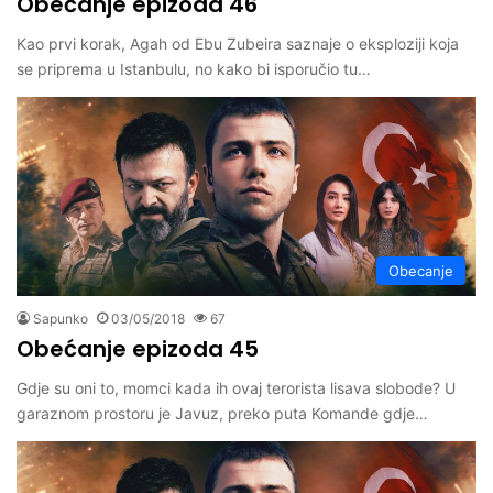
Obećanje epizoda 46
Kao prvi korak, Agah od Ebu Zubeira saznaje o eksploziji koja
se priprema u Istanbulu, no kako bi isporučio tu…
Obecanje
Sapunko
03/05/2018
67
Obećanje epizoda 45
Gdje su oni to, momci kada ih ovaj terorista lisava slobode? U
garaznom prostoru je Javuz, preko puta Komande gdje…