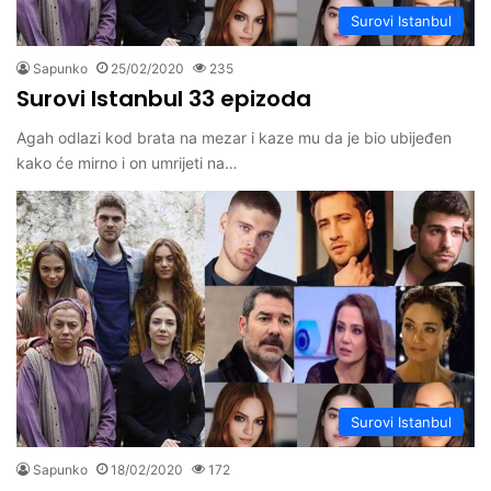
Surovi Istanbul
Sapunko
25/02/2020
235
Surovi Istanbul 33 epizoda
Agah odlazi kod brata na mezar i kaze mu da je bio ubijeđen
kako će mirno i on umrijeti na…
Surovi Istanbul
Sapunko
18/02/2020
172