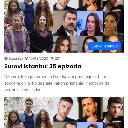
Surovi Istanbul
Sapunko
10/03/2020
281
Surovi Istanbul 35 epizoda
Džemre, koja je poražena Dženkovim priznanjem, bit će
šokirana onim što saznaje nakon priznanja. Nemoćna da
podnese i ovu istinu,…