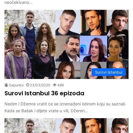
neočekivano…
Surovi Istanbul
Sapunko
23/03/2020
486
Surovi Istanbul 36 epizoda
Nedim i Džemre vratit će se iznenađeni istinom koju su saznali.
Kada se Bašak i dijete vrate u vili, Džeren…