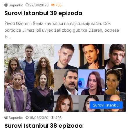
Sapunko
22/06/2020
755
Surovi Istanbul 39 epizoda
Životi Džeren i Šeniz završili su na najstrašniji način. Dok
porodica Jilmaz još uvijek žali zbog gubitka Džeren, potresa
ih…
Surovi Istanbul
Sapunko
15/06/2020
498
Surovi Istanbul 38 epizoda