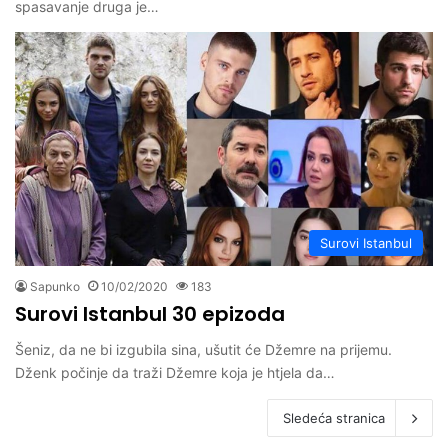
spasavanje druga je…
Surovi Istanbul
Sapunko
10/02/2020
183
Surovi Istanbul 30 epizoda
Šeniz, da ne bi izgubila sina, ušutit će Džemre na prijemu.
Dženk počinje da traži Džemre koja je htjela da…
Sledeća stranica