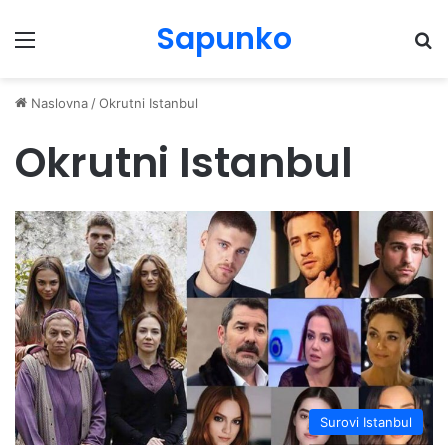
Sapunko
Menu
Pr
Naslovna
/
Okrutni Istanbul
Okrutni Istanbul
Surovi Istanbul