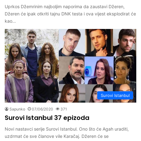
Uprkos Džemrinim najboljim naporima da zaustavi Džeren,
Džeren će ipak otkriti tajnu DNK testa i ova vijest eksplodirat će
kao…
Surovi Istanbul
Sapunko
07/06/2020
371
Surovi Istanbul 37 epizoda
Novi nastavci serije Surovi Istanbul. Ono što će Agah uraditi,
uzdrmat će sve članove vile Karačaj. Džeren će se