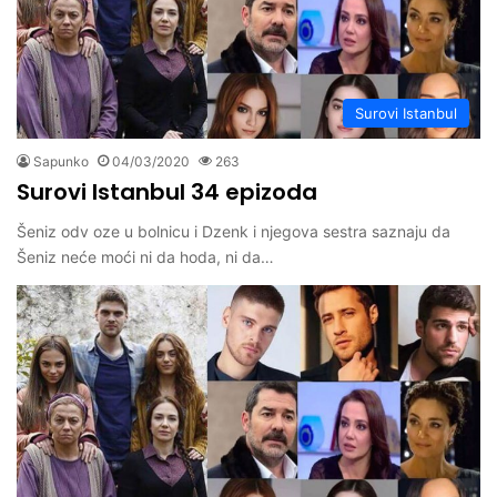
Surovi Istanbul
Sapunko
04/03/2020
263
Surovi Istanbul 34 epizoda
Šeniz odv oze u bolnicu i Dzenk i njegova sestra saznaju da
Šeniz neće moći ni da hoda, ni da…