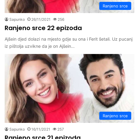
Ranjeno srce
Sapunko
26/11/2021
256
Ranjeno srce 22 epizoda
Ajšein djed dolazi na mjesto gdje su ona i Ferit šetali. Uz pucanj
iz pištolja uzvikne da je on Ajšein…
Ranjeno srce
Sapunko
16/11/2021
257
Ranjeno srce 21 epizoda