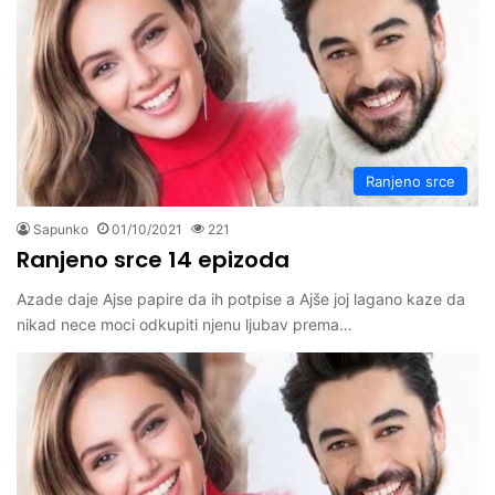
Ranjeno srce
Sapunko
01/10/2021
221
Ranjeno srce 14 epizoda
Azade daje Ajse papire da ih potpise a Ajše joj lagano kaze da
nikad nece moci odkupiti njenu ljubav prema…