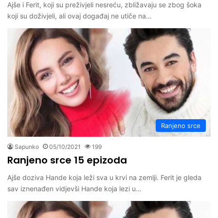
Ajše i Ferit, koji su preživjeli nesreću, zbližavaju se zbog šoka
koji su doživjeli, ali ovaj događaj ne utiče na…
Ranjeno srce
Sapunko
05/10/2021
199
Ranjeno srce 15 epizoda
Ajše doziva Hande koja leži sva u krvi na zemlji. Ferit je gleda
sav iznenađen vidjevši Hande koja lezi u…