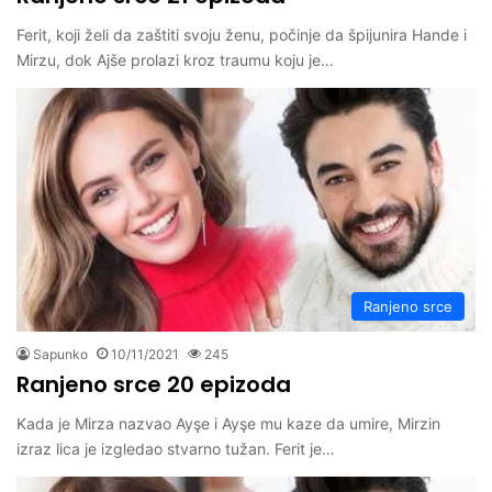
Ferit, koji želi da zaštiti svoju ženu, počinje da špijunira Hande i
Mirzu, dok Ajše prolazi kroz traumu koju je…
Ranjeno srce
Sapunko
10/11/2021
245
Ranjeno srce 20 epizoda
Kada je Mirza nazvao Ayşe i Ayşe mu kaze da umire, Mirzin
izraz lica je izgledao stvarno tužan. Ferit je…