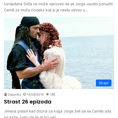
Uvrijeđena Sofía ne može vjerovati da se Jorge usudio ponuditi
Camili za muža čovjeka koji ju je nasilu odveo u…
Strast
Sapunko
14/08/2016
188
Strast 26 epizoda
Jimena poludi kad dozna za koga Jorge želi da se Camila uda
pa kaže Justu da im je kći već…