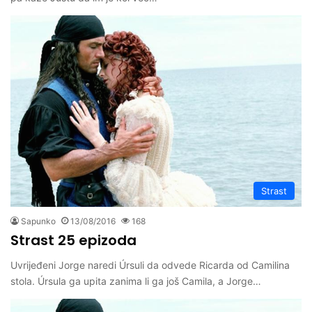
Strast
Sapunko
13/08/2016
168
Strast 25 epizoda
Uvrijeđeni Jorge naredi Úrsuli da odvede Ricarda od Camilina
stola. Úrsula ga upita zanima li ga još Camila, a Jorge…