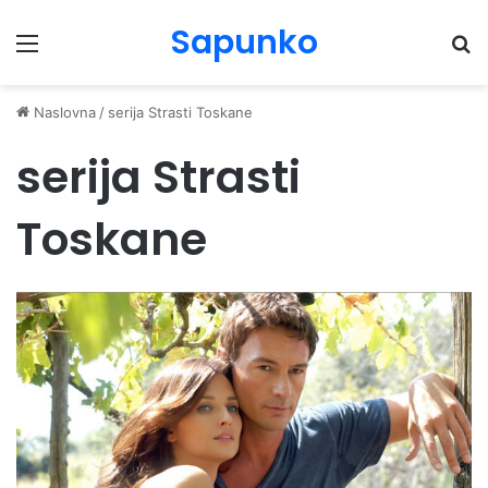
Sapunko
Menu
Pr
Naslovna
/
serija Strasti Toskane
serija Strasti
Toskane