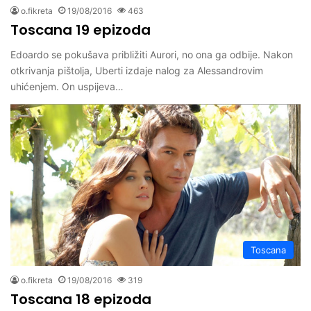
o.fikreta
19/08/2016
463
Toscana 19 epizoda
Edoardo se pokušava približiti Aurori, no ona ga odbije. Nakon
otkrivanja pištolja, Uberti izdaje nalog za Alessandrovim
uhićenjem. On uspijeva…
Toscana
o.fikreta
19/08/2016
319
Toscana 18 epizoda