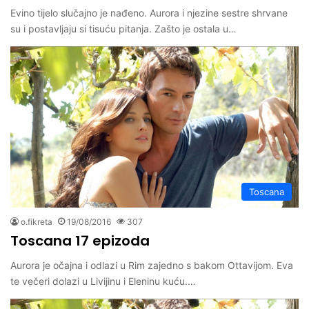
Evino tijelo slučajno je nađeno. Aurora i njezine sestre shrvane
su i postavljaju si tisuću pitanja. Zašto je ostala u…
Toscana
o.fikreta
19/08/2016
307
Toscana 17 epizoda
Aurora je očajna i odlazi u Rim zajedno s bakom Ottavijom. Eva
te večeri dolazi u Livijinu i Eleninu kuću.…