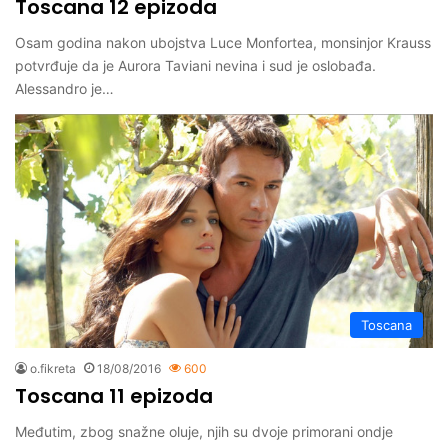
Toscana 12 epizoda
Osam godina nakon ubojstva Luce Monfortea, monsinjor Krauss
potvrđuje da je Aurora Taviani nevina i sud je oslobađa.
Alessandro je…
Toscana
o.fikreta
18/08/2016
600
Toscana 11 epizoda
Međutim, zbog snažne oluje, njih su dvoje primorani ondje