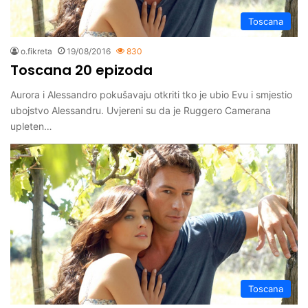
Toscana
o.fikreta
19/08/2016
830
Toscana 20 epizoda
Aurora i Alessandro pokušavaju otkriti tko je ubio Evu i smjestio
ubojstvo Alessandru. Uvjereni su da je Ruggero Camerana
upleten…
Toscana