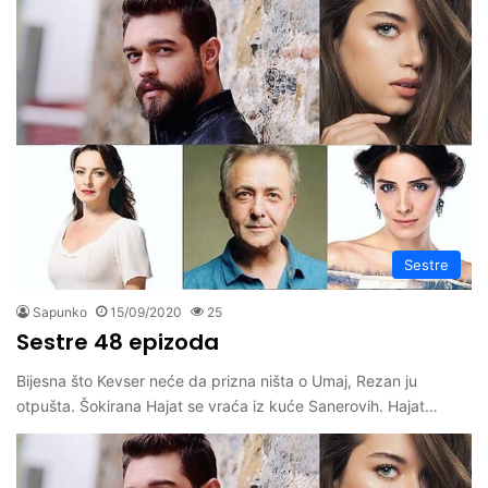
Sestre
Sapunko
15/09/2020
25
Sestre 48 epizoda
Bijesna što Kevser neće da prizna ništa o Umaj, Rezan ju
otpušta. Šokirana Hajat se vraća iz kuće Sanerovih. Hajat…