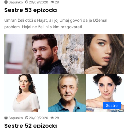
Sapunko
20/09/2020
29
Sestre 53 epizoda
Umran želi otići s Hajat, ali joj Umaj govori da je Džemal
problem. Hajal ne želi ni s kim razgovarati.…
Sestre
Sapunko
20/09/2020
28
Sestre 52 epizoda