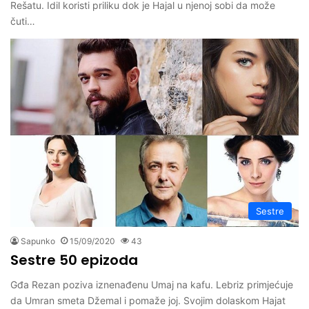
Rešatu. Idil koristi priliku dok je Hajal u njenoj sobi da može
čuti…
Sestre
Sapunko
15/09/2020
43
Sestre 50 epizoda
Gđa Rezan poziva iznenađenu Umaj na kafu. Lebriz primjećuje
da Umran smeta Džemal i pomaže joj. Svojim dolaskom Hajat