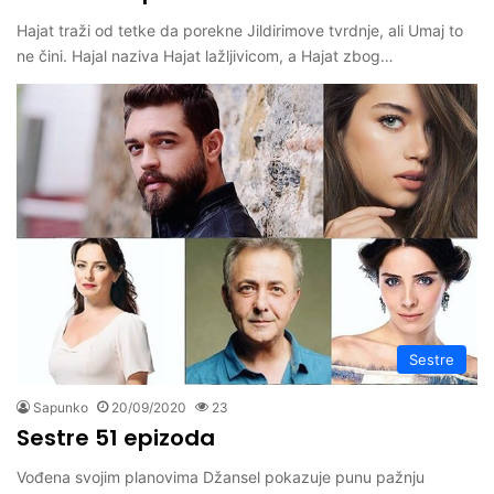
Hajat traži od tetke da porekne Jildirimove tvrdnje, ali Umaj to
ne čini. Hajal naziva Hajat lažljivicom, a Hajat zbog…
Sestre
Sapunko
20/09/2020
23
Sestre 51 epizoda
Vođena svojim planovima Džansel pokazuje punu pažnju