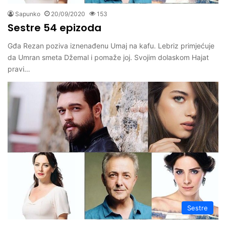
Sapunko
20/09/2020
153
Sestre 54 epizoda
Gđa Rezan poziva iznenađenu Umaj na kafu. Lebriz primjećuje
da Umran smeta Džemal i pomaže joj. Svojim dolaskom Hajat
pravi…
Sestre