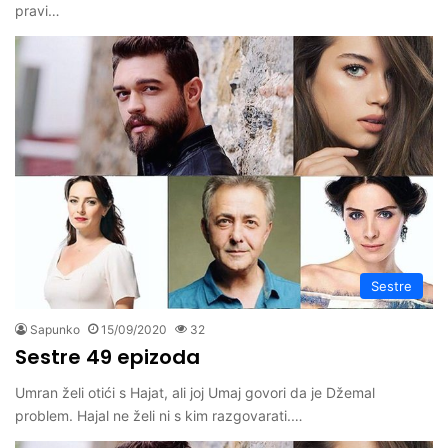
pravi…
Sestre
Sapunko
15/09/2020
32
Sestre 49 epizoda
Umran želi otići s Hajat, ali joj Umaj govori da je Džemal
problem. Hajal ne želi ni s kim razgovarati.…