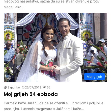
njegovog nasljedstva, sazna da su se stvari okrenule protiv
njega i ako…
Moj grijeh
Sapunko
25/07/2018
55
Moj grijeh 54 epizoda
Carmelo kaže Juliánu da će se oženiti s Lucrecijom i poljubi je
pred njim. Lucrecia razgovara s Juliánom i kaže…