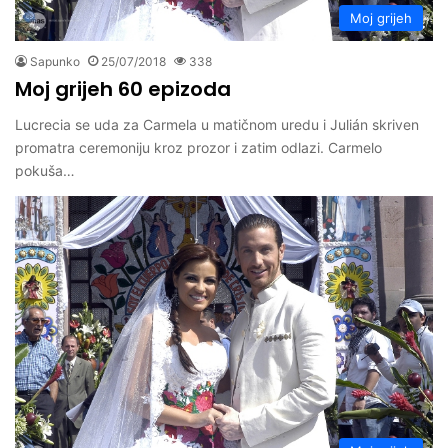
Moj grijeh
Sapunko
25/07/2018
338
Moj grijeh 60 epizoda
Lucrecia se uda za Carmela u matičnom uredu i Julián skriven
promatra ceremoniju kroz prozor i zatim odlazi. Carmelo
pokuša…