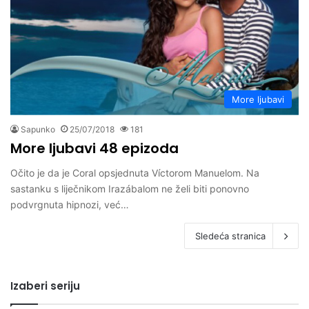
More ljubavi
Sapunko
25/07/2018
181
More ljubavi 48 epizoda
Očito je da je Coral opsjednuta Víctorom Manuelom. Na
sastanku s liječnikom Irazábalom ne želi biti ponovno
podvrgnuta hipnozi, već…
Sledeća stranica
Izaberi seriju