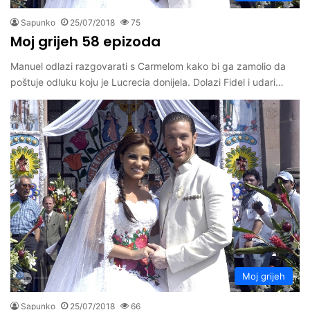
Sapunko
25/07/2018
75
Moj grijeh 58 epizoda
Manuel odlazi razgovarati s Carmelom kako bi ga zamolio da
poštuje odluku koju je Lucrecia donijela. Dolazi Fidel i udari…
Moj grijeh
Sapunko
25/07/2018
66