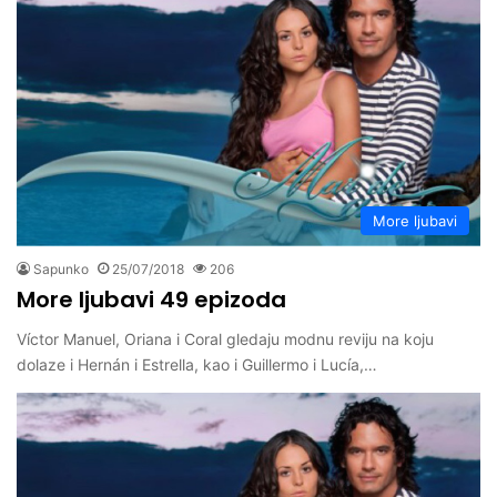
More ljubavi
Sapunko
25/07/2018
206
More ljubavi 49 epizoda
Víctor Manuel, Oriana i Coral gledaju modnu reviju na koju
dolaze i Hernán i Estrella, kao i Guillermo i Lucía,…