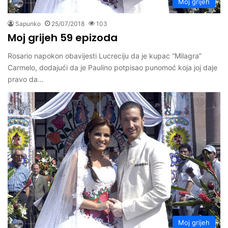
Moj grijeh
Sapunko
25/07/2018
103
Moj grijeh 59 epizoda
Rosario napokon obavijesti Lucreciju da je kupac “Milagra”
Carmelo, dodajući da je Paulino potpisao punomoć koja joj daje
pravo da…
Moj grijeh