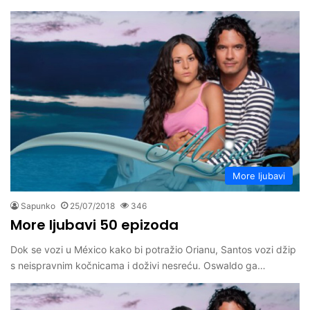
More ljubavi
Sapunko
25/07/2018
346
More ljubavi 50 epizoda
Dok se vozi u México kako bi potražio Orianu, Santos vozi džip
s neispravnim kočnicama i doživi nesreću. Oswaldo ga…