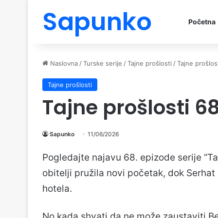
Sapunko
Početna
Naslovna
/
Turske serije
/
Tajne prošlosti
/
Tajne prošlos
Tajne prošlosti
Tajne prošlosti 6
Sapunko
11/06/2026
Pogledajte najavu 68. epizode serije “T
obitelji pružila novi početak, dok Serha
hotela.
No kada shvati da ne može zaustaviti Be