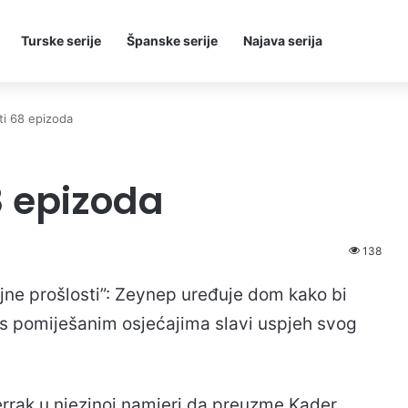
Turske serije
Španske serije
Najava serija
ti 68 epizoda
8 epizoda
138
ajne prošlosti”: Zeynep uređuje dom kako bi
t s pomiješanim osjećajima slavi uspjeh svog
rrak u njezinoj namjeri da preuzme Kader,