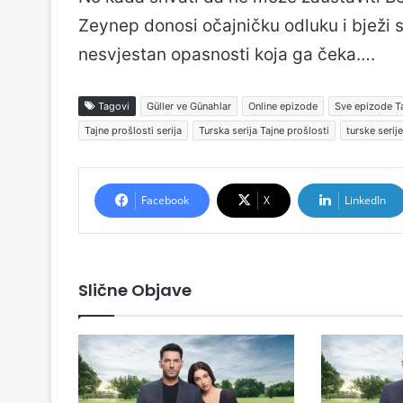
Zeynep donosi očajničku odluku i bježi 
nesvjestan opasnosti koja ga čeka….
Tagovi
Güller ve Günahlar
Online epizode
Sve epizode Ta
Tajne prošlosti serija
Turska serija Tajne prošlosti
turske serije
Facebook
X
LinkedIn
Slične Objave