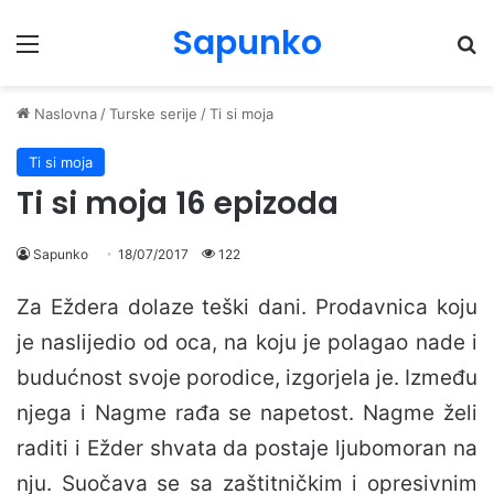
Sapunko
Menu
Pr
Naslovna
/
Turske serije
/
Ti si moja
Ti si moja
Ti si moja 16 epizoda
Sapunko
18/07/2017
122
Za Eždera dolaze teški dani. Prodavnica koju
je naslijedio od oca, na koju je polagao nade i
budućnost svoje porodice, izgorjela je. Između
njega i Nagme rađa se napetost. Nagme želi
raditi i Ežder shvata da postaje ljubomoran na
nju. Suočava se sa zaštitničkim i opresivnim