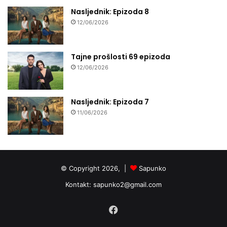
Nasljednik: Epizoda 8
12/06/2026
Tajne prošlosti 69 epizoda
12/06/2026
Nasljednik: Epizoda 7
11/06/2026
© Copyright 2026, |
Sapunko
Kontakt:
sapunko2@gmail.com
Facebook