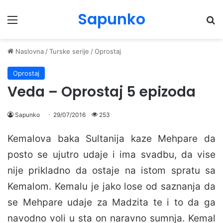
Sapunko
Menu
Pr
Naslovna
/
Turske serije
/
Oprostaj
Oprostaj
Veda – Oprostaj 5 epizoda
Sapunko
29/07/2016
253
Kemalova baka Sultanija kaze Mehpare da
posto se ujutro udaje i ima svadbu, da vise
nije prikladno da ostaje na istom spratu sa
Kemalom. Kemalu je jako lose od saznanja da
se Mehpare udaje za Madzita te i to da ga
navodno voli u sta on naravno sumnja. Kemal