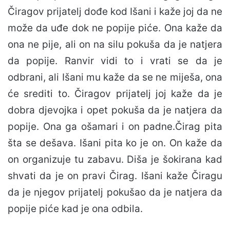
Čiragov prijatelj dođe kod Išani i kaže joj da ne
može da uđe dok ne popije piće. Ona kaže da
ona ne pije, ali on na silu pokuša da je natjera
da popije. Ranvir vidi to i vrati se da je
odbrani, ali Išani mu kaže da se ne miješa, ona
će srediti to. Čiragov prijatelj joj kaže da je
dobra djevojka i opet pokuša da je natjera da
popije. Ona ga ošamari i on padne.Čirag pita
šta se dešava. Išani pita ko je on. On kaže da
on organizuje tu zabavu. Diša je šokirana kad
shvati da je on pravi Čirag. Išani kaže Čiragu
da je njegov prijatelj pokušao da je natjera da
popije piće kad je ona odbila.