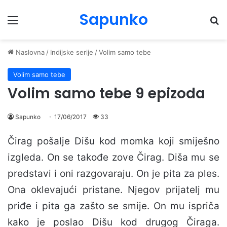
Sapunko
Menu
Pr
Naslovna
/
Indijske serije
/
Volim samo tebe
Volim samo tebe
Volim samo tebe 9 epizoda
Sapunko
17/06/2017
33
Čirag pošalje Dišu kod momka koji smiješno
izgleda. On se takođe zove Čirag. Diša mu se
predstavi i oni razgovaraju. On je pita za ples.
Ona oklevajući pristane. Njegov prijatelj mu
priđe i pita ga zašto se smije. On mu ispriča
kako je poslao Dišu kod drugog Čiraga.