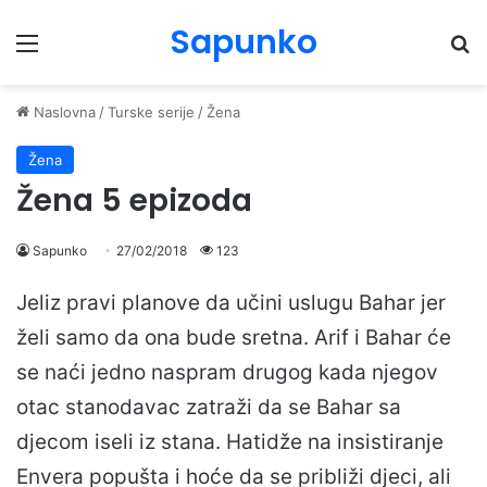
Sapunko
Menu
Pr
Naslovna
/
Turske serije
/
Žena
Žena
Žena 5 epizoda
Sapunko
27/02/2018
123
Jeliz pravi planove da učini uslugu Bahar jer
želi samo da ona bude sretna. Arif i Bahar će
se naći jedno naspram drugog kada njegov
otac stanodavac zatraži da se Bahar sa
djecom iseli iz stana. Hatidže na insistiranje
Envera popušta i hoće da se približi djeci, ali