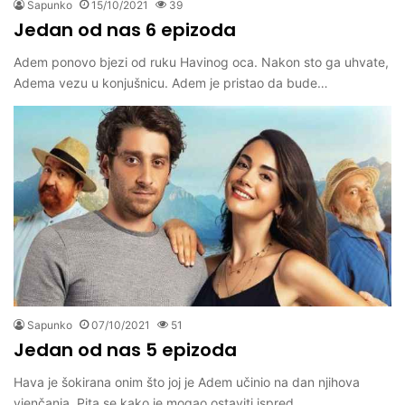
Sapunko
15/10/2021
39
Jedan od nas 6 epizoda
Adem ponovo bjezi od ruku Havinog oca. Nakon sto ga uhvate,
Adema vezu u konjušnicu. Adem je pristao da bude…
Sapunko
07/10/2021
51
Jedan od nas 5 epizoda
Hava je šokirana onim što joj je Adem učinio na dan njihova
vjenčanja. Pita se kako je mogao ostaviti ispred…