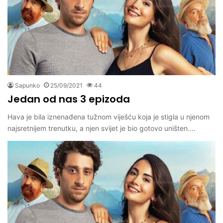
Sapunko
25/09/2021
44
Jedan od nas 3 epizoda
Hava je bila iznenađena tužnom viješću koja je stigla u njenom
najsretnijem trenutku, a njen svijet je bio gotovo uništen.…