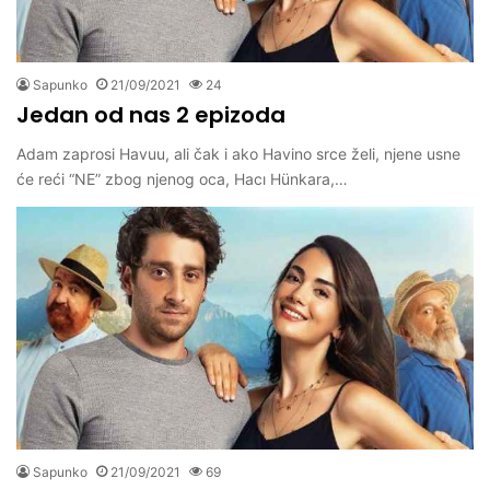
Sapunko
21/09/2021
24
Jedan od nas 2 epizoda
Adam zaprosi Havuu, ali čak i ako Havino srce želi, njene usne
će reći “NE” zbog njenog oca, Hacı Hünkara,…
Sapunko
21/09/2021
69