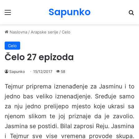
Sapunko
Menu
Pr
Naslovna
/
Arapske serije
/
Celo
Celo
Čelo 27 epizoda
Sapunko
15/12/2017
58
Tejmur priprema iznenađenje za Jasminu i to
jedno bas veliko iznenadjenje. Sređuje samo
za nju jedno prelijepo mjesto koje ukrasi sa
njenom slikom te joj priznaje da je zavolio.
Jasmina se postidi. Bilal zaprosi Reju. Jasmina
i Tejmur sve vise vremena provode skupa.