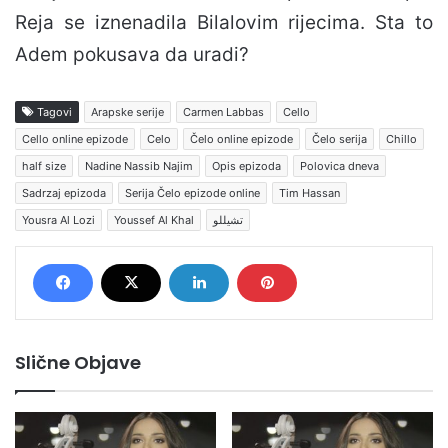
Reja se iznenadila Bilalovim rijecima. Sta to
Adem pokusava da uradi?
Tagovi
Arapske serije
Carmen Labbas
Cello
Cello online epizode
Celo
Čelo online epizode
Čelo serija
Chillo
half size
Nadine Nassib Najim
Opis epizoda
Polovica dneva
Sadrzaj epizoda
Serija Čelo epizode online
Tim Hassan
Yousra Al Lozi
Youssef Al Khal
تشيللو
Slične Objave