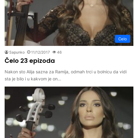
Celo
Sapunko
11/12/2017
46
Čelo 23 epizoda
Nakon sto Alija sazna za Ramija, odmah trci u bolnicu da vidi
sta je bilo i u kakvom je on…