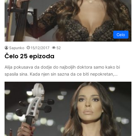
Celo
Sapunko
15/12/2017
52
Čelo 25 epizoda
Alija pokusava da dodje do najboljih doktora samo kako bi
spasila sina. Kada njen sin sazna da ce biti nepokretan,…