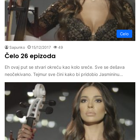
Celo
Sapunko
15/12/2017
49
Čelo 26 epizoda
Eh ovaj put se stvari okreću kao kolo sreće. Sve se dešava
neočekivano. Tejmur sve čini kako bi pridobio Jasmininu…