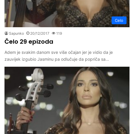
Celo
Sapunko
20/12/2017
119
Čelo 29 epizoda
Adem je svakim danom sve više očajan jer je vidio da je
zauvijek izgubio Jasminu pa odlučuje da popriča sa…