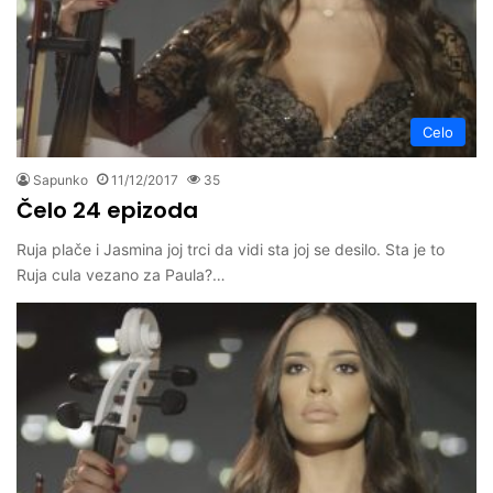
Celo
Sapunko
11/12/2017
35
Čelo 24 epizoda
Ruja plače i Jasmina joj trci da vidi sta joj se desilo. Sta je to
Ruja cula vezano za Paula?…