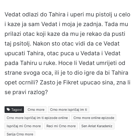
Vedat odlazi do Tahira i uperi mu pistolj u celo
i kaze ja sam Vedat i moja je zadnja. Tada mu
prilazi otac koji kaze da mu je rekao da pusti
taj psitolj. Nakon sto otac vidi da ce Vedat
upucati Tahira, otac puca u Vedata i Vedat
pada Tahiru u ruke. Hoce li Vedat umrijeti od
strane svoga oca, ili je to dio igre da bi Tahira
opet ocrnili? Zasto je Fikret upucao sina, zna li
se pravi razlog?
Tagovi
Crno more
Crno more ispričaj im ti
Crno more ispričaj im ti epizode online
Crno more online epizode
Ispričaj mi Crno more
Reci mi Crno more
Sen Anlat Karadeniz
Serija Crno more