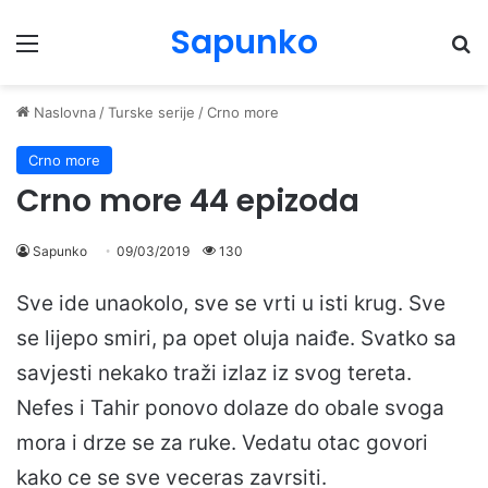
Sapunko
Menu
Pr
Naslovna
/
Turske serije
/
Crno more
Crno more
Crno more 44 epizoda
Sapunko
09/03/2019
130
Sve ide unaokolo, sve se vrti u isti krug. Sve
se lijepo smiri, pa opet oluja naiđe. Svatko sa
savjesti nekako traži izlaz iz svog tereta.
Nefes i Tahir ponovo dolaze do obale svoga
mora i drze se za ruke. Vedatu otac govori
kako ce se sve veceras zavrsiti.