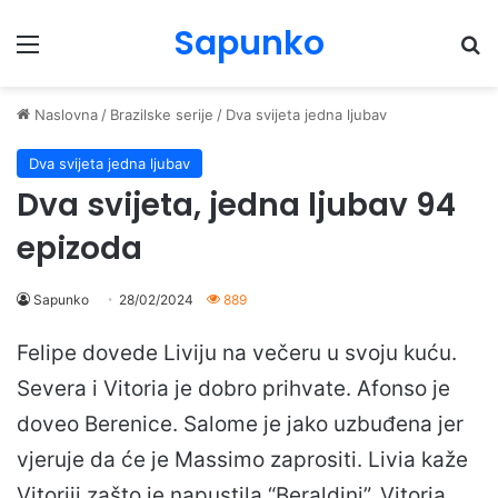
Sapunko
Menu
Pr
Naslovna
/
Brazilske serije
/
Dva svijeta jedna ljubav
Dva svijeta jedna ljubav
Dva svijeta, jedna ljubav 94
epizoda
Sapunko
28/02/2024
889
Felipe dovede Liviju na večeru u svoju kuću.
Severa i Vitoria je dobro prihvate. Afonso je
doveo Berenice. Salome je jako uzbuđena jer
vjeruje da će je Massimo zaprositi. Livia kaže
Vitoriji zašto je napustila “Beraldini”. Vitoria