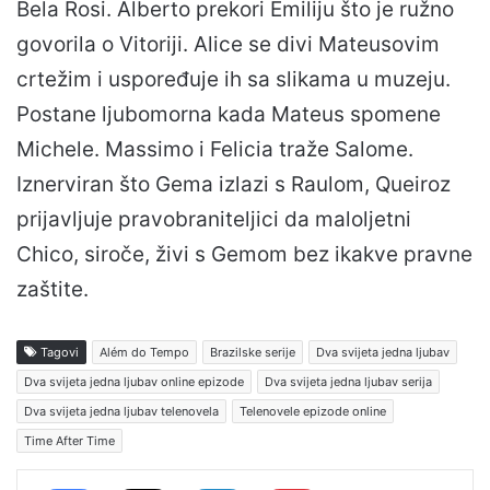
Bela Rosi. Alberto prekori Emiliju što je ružno
govorila o Vitoriji. Alice se divi Mateusovim
crtežim i uspoređuje ih sa slikama u muzeju.
Postane ljubomorna kada Mateus spomene
Michele. Massimo i Felicia traže Salome.
Iznerviran što Gema izlazi s Raulom, Queiroz
prijavljuje pravobraniteljici da maloljetni
Chico, siroče, živi s Gemom bez ikakve pravne
zaštite.
Tagovi
Além do Tempo
Brazilske serije
Dva svijeta jedna ljubav
Dva svijeta jedna ljubav online epizode
Dva svijeta jedna ljubav serija
Dva svijeta jedna ljubav telenovela
Telenovele epizode online
Time After Time