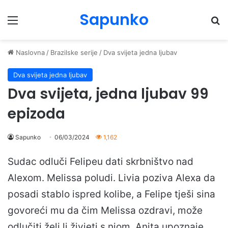
Sapunko
Menu
Pr
Naslovna
/
Brazilske serije
/
Dva svijeta jedna ljubav
Dva svijeta jedna ljubav
Dva svijeta, jedna ljubav 99
epizoda
Sapunko
06/03/2024
1,162
Sudac odluči Felipeu dati skrbništvo nad
Alexom. Melissa poludi. Livia poziva Alexa da
posadi stablo ispred kolibe, a Felipe tješi sina
govoreći mu da čim Melissa ozdravi, može
odlučiti želi li živjeti s njom. Anita upoznaje