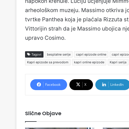
napokon krenule. Luciju ucjenjuje Mimmo 
arheološkom muzeju. Massimo otkriva j
tvrtke Panthea koja je plaćala Rizzuta 
Vittorijin strah da je Massimo ubojica nj
upravo Cosimo.
Tagovi
besplatne serije
capri epizode online
capri epiz
Kapri epizode sa prevodom
kapri online epizode
Kapri serija
Facebook
X
LinkedIn
Slične Objave