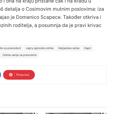
i ona na kraju pristane čak i na krađu u
oš detalja o Cosimovim mutnim poslovima: iza
stajao je Domenico Scapece. Također otkriva i
ezinih roditelja, a posumnja da je pravi krivac
ode sa prevodom
capry epizode online
Italijanske serije
Kapri
Online serije sa prevodom
Pinterest