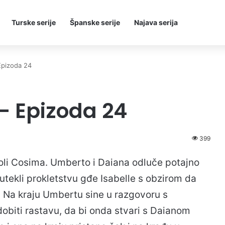
Turske serije
Španske serije
Najava serija
Epizoda 24
– Epizoda 24
399
voli Cosima. Umberto i Daiana odluče potajno
 utekli prokletstvu gđe Isabelle s obzirom da
u. Na kraju Umbertu sine u razgovoru s
obiti rastavu, da bi onda stvari s Daianom