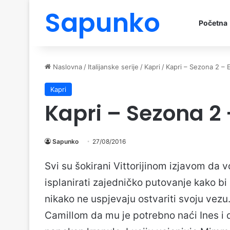
Sapunko
Početna
Naslovna
/
Italijanske serije
/
Kapri
/
Kapri – Sezona 2 – 
Kapri
Kapri – Sezona 2 
Sapunko
27/08/2016
Svi su šokirani Vittorijinom izjavom da 
isplanirati zajedničko putovanje kako bi
nikako ne uspjevaju ostvariti svoju vez
Camillom da mu je potrebno naći Ines i d