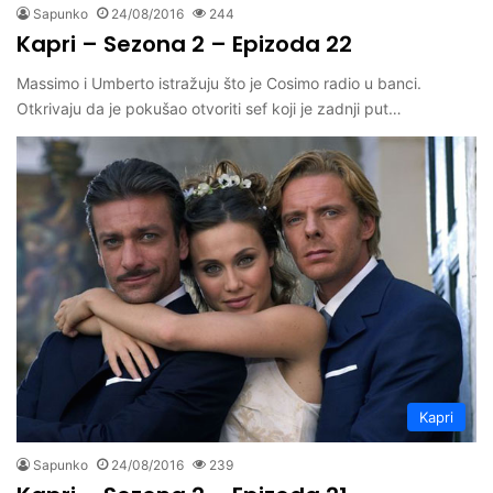
Sapunko
24/08/2016
244
Kapri – Sezona 2 – Epizoda 22
Massimo i Umberto istražuju što je Cosimo radio u banci.
Otkrivaju da je pokušao otvoriti sef koji je zadnji put…
Kapri
Sapunko
24/08/2016
239