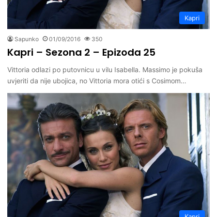
Kapri
Sapunko
01/09/2016
350
Kapri – Sezona 2 – Epizoda 25
Vittoria odlazi po putovnicu u vilu Isabella. Massimo je pokuša
uvjeriti da nije ubojica, no Vittoria mora otići s Cosimom…
Kapri