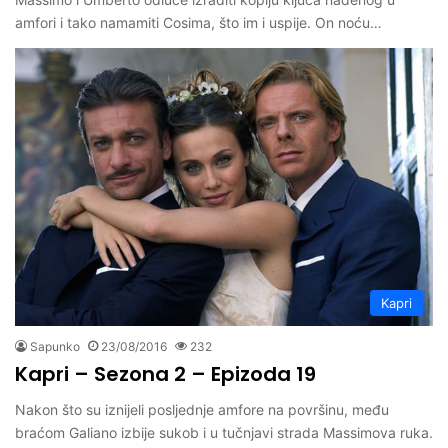
amfori i tako namamiti Cosima, što im i uspije. On noću…
Kapri
Sapunko
23/08/2016
232
Kapri – Sezona 2 – Epizoda 19
Nakon što su iznijeli posljednje amfore na površinu, među
braćom Galiano izbije sukob i u tučnjavi strada Massimova ruka.