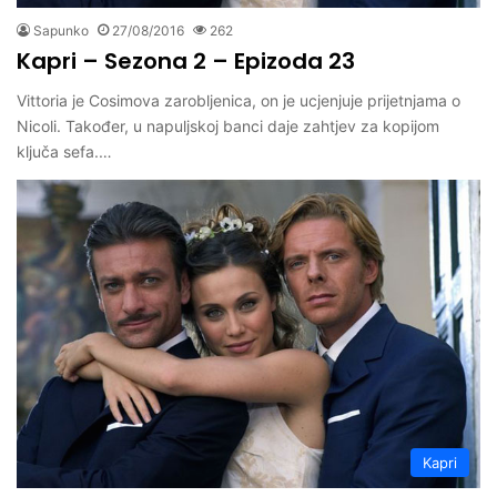
Sapunko
27/08/2016
262
Kapri – Sezona 2 – Epizoda 23
Vittoria je Cosimova zarobljenica, on je ucjenjuje prijetnjama o
Nicoli. Također, u napuljskoj banci daje zahtjev za kopijom
ključa sefa.…
Kapri