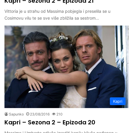
Kapri – Sezona 2 – Epizoda 21
Vittoria je u strahu od Massima pobjegla i preselila se u
Cosimovu vilu te se sve više zbližila sa sestrom…
Kapri
Sapunko
23/08/2016
210
Kapri – Sezona 2 – Epizoda 20
Massimo i Umberto odluče izraditi kopiju ključa nađenog u