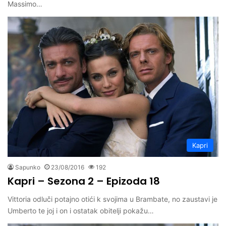
Massimo…
Kapri
Sapunko
23/08/2016
192
Kapri – Sezona 2 – Epizoda 18
Vittoria odluči potajno otići k svojima u Brambate, no zaustavi je
Umberto te joj i on i ostatak obitelji pokažu…