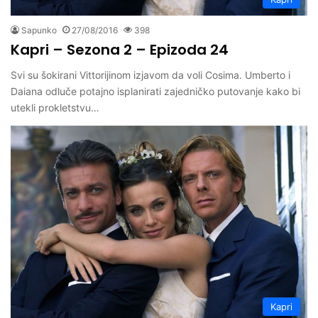
Sapunko
27/08/2016
398
Kapri – Sezona 2 – Epizoda 24
Svi su šokirani Vittorijinom izjavom da voli Cosima. Umberto i
Daiana odluče potajno isplanirati zajedničko putovanje kako bi
utekli prokletstvu…
Kapri