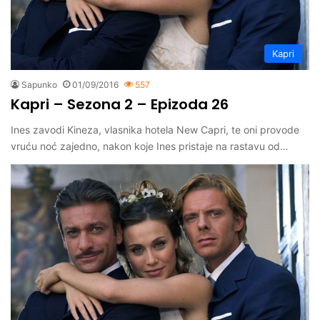
Kapri
Sapunko
01/09/2016
557
Kapri – Sezona 2 – Epizoda 26
Ines zavodi Kineza, vlasnika hotela New Capri, te oni provode
vruću noć zajedno, nakon koje Ines pristaje na rastavu od…