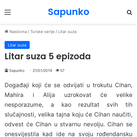
Sapunko
Menu
Pr
Naslovna
/
Turske serije
/
Litar suza
Litar suza
Litar suza 5 epizoda
Sapunko
21/01/2019
57
Događaji koji će se odvijati u trokutu Cihan,
Mahira i Alija uzrokovat će velike
nesporazume, a kao rezultat svih tih
slučajnosti, velika tajna koju će Cihan naučiti,
odvest će Cihan u stvarnu nevolju. Cihan se
onesvijestila kad ide na svoju rođendansku