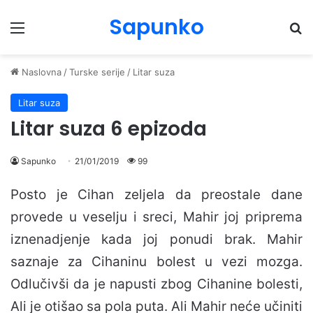
Sapunko
Menu
Pr
Naslovna
/
Turske serije
/
Litar suza
Litar suza
Litar suza 6 epizoda
Sapunko
21/01/2019
99
Posto je Cihan zeljela da preostale dane
provede u veselju i sreci, Mahir joj priprema
iznenadjenje kada joj ponudi brak. Mahir
saznaje za Cihaninu bolest u vezi mozga.
Odlučivši da je napusti zbog Cihanine bolesti,
Ali je otišao sa pola puta. Ali Mahir neće učiniti