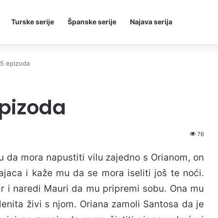
Turske serije
Španske serije
Najava serija
45 epizoda
epizoda
76
 da mora napustiti vilu zajedno s Orianom, on
ajaca i kaže mu da se mora iseliti još te noći.
ar i naredi Mauri da mu pripremi sobu. Ona mu
enita živi s njom. Oriana zamoli Santosa da je