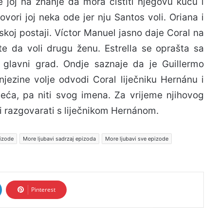
 joj na znanje da mora čistiti njegovu kuću i
vori joj neka ode jer nju Santos voli. Oriana i
skoj postaji. Víctor Manuel jasno daje Coral na
te da voli drugu ženu. Estrella se oprašta sa
 glavni grad. Ondje saznaje da je Guillermo
njezine volje odvodi Coral liječniku Hernánu i
eća, pa niti svog imena. Za vrijeme njihovog
li razgovarati s liječnikom Hernánom.
pizode
More ljubavi sadrzaj epizoda
More ljubavi sve epizode
Pinterest