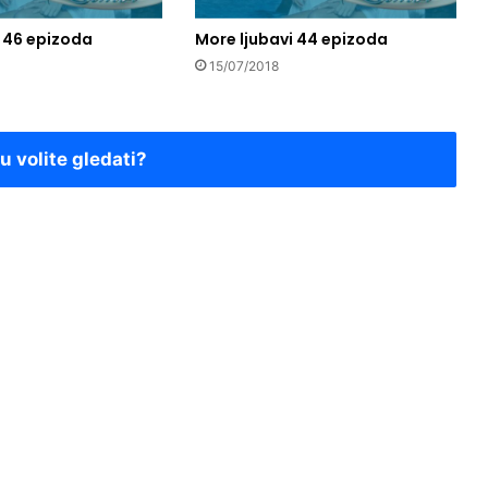
i 46 epizoda
More ljubavi 44 epizoda
15/07/2018
ju volite gledati?