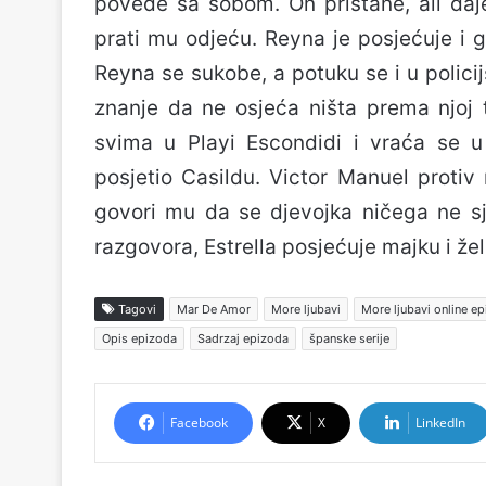
povede sa sobom. On pristane, ali daje
prati mu odjeću. Reyna je posjećuje i go
Reyna se sukobe, a potuku se i u policij
znanje da ne osjeća ništa prema njoj 
svima u Playi Escondidi i vraća se u
posjetio Casildu. Victor Manuel protiv 
govori mu da se djevojka ničega ne sj
razgovora, Estrella posjećuje majku i že
Tagovi
Mar De Amor
More ljubavi
More ljubavi online e
Opis epizoda
Sadrzaj epizoda
španske serije
Facebook
X
LinkedIn