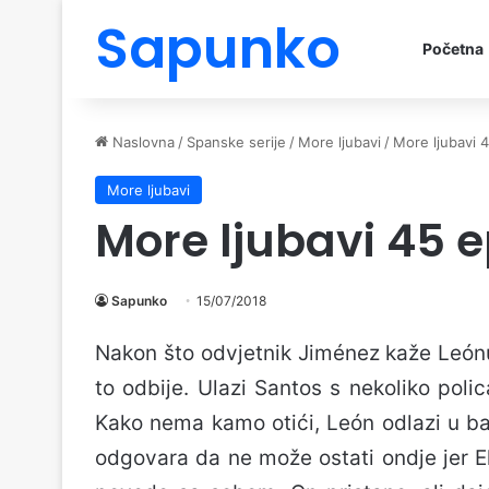
Sapunko
Početna
Naslovna
/
Spanske serije
/
More ljubavi
/
More ljubavi 
More ljubavi
More ljubavi 45 
Sapunko
15/07/2018
Nakon što odvjetnik Jiménez kaže Leónu
to odbije. Ulazi Santos s nekoliko polic
Kako nema kamo otići, León odlazi u b
odgovara da ne može ostati ondje jer El