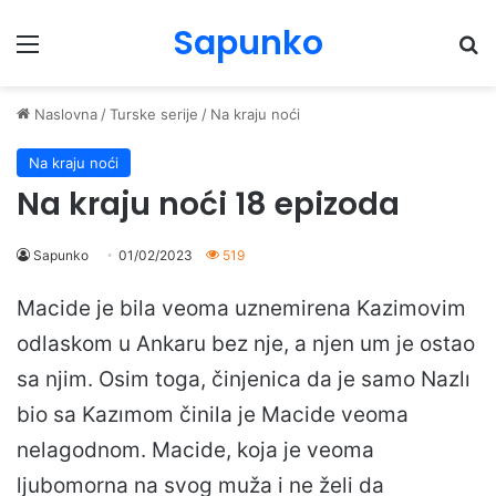
Sapunko
Menu
Pr
Naslovna
/
Turske serije
/
Na kraju noći
Na kraju noći
Na kraju noći 18 epizoda
Sapunko
01/02/2023
519
Macide je bila veoma uznemirena Kazimovim
odlaskom u Ankaru bez nje, a njen um je ostao
sa njim. Osim toga, činjenica da je samo Nazlı
bio sa Kazımom činila je Macide veoma
nelagodnom. Macide, koja je veoma
ljubomorna na svog muža i ne želi da