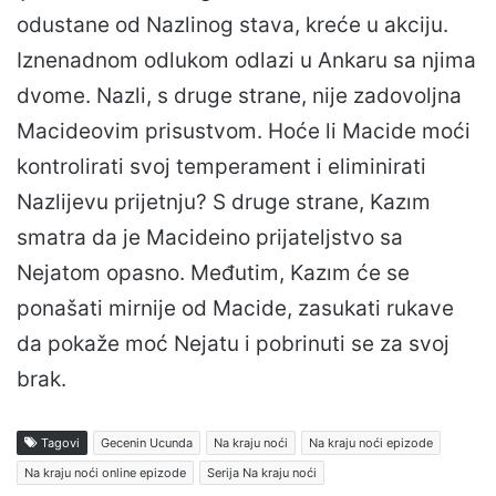
odustane od Nazlinog stava, kreće u akciju.
Iznenadnom odlukom odlazi u Ankaru sa njima
dvome. Nazli, s druge strane, nije zadovoljna
Macideovim prisustvom. Hoće li Macide moći
kontrolirati svoj temperament i eliminirati
Nazlijevu prijetnju? S druge strane, Kazım
smatra da je Macideino prijateljstvo sa
Nejatom opasno. Međutim, Kazım će se
ponašati mirnije od Macide, zasukati rukave
da pokaže moć Nejatu i pobrinuti se za svoj
brak.
Tagovi
Gecenin Ucunda
Na kraju noći
Na kraju noći epizode
Na kraju noći online epizode
Serija Na kraju noći