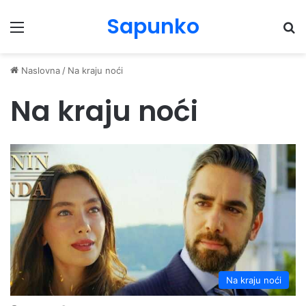
Sapunko
Menu
Pr
Naslovna
/
Na kraju noći
Na kraju noći
Na kraju noći