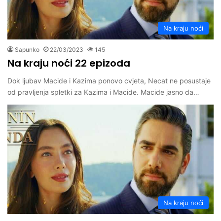
Na kraju noći
Sapunko
22/03/2023
145
Na kraju noći 22 epizoda
Dok ljubav Macide i Kazima ponovo cvjeta, Necat ne posustaje
od pravljenja spletki za Kazima i Macide. Macide jasno da…
Na kraju noći