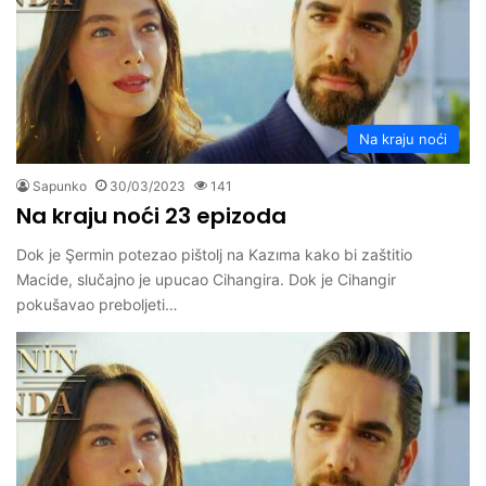
Na kraju noći
Sapunko
30/03/2023
141
Na kraju noći 23 epizoda
Dok je Şermin potezao pištolj na Kazıma kako bi zaštitio
Macide, slučajno je upucao Cihangira. Dok je Cihangir
pokušavao preboljeti…