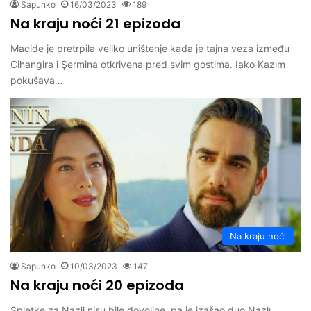
Sapunko
16/03/2023
189
Na kraju noći 21 epizoda
Macide je pretrpila veliko uništenje kada je tajna veza između
Cihangira i Şermina otkrivena pred svim gostima. Iako Kazım
pokušava…
Na kraju noći
Sapunko
10/03/2023
147
Na kraju noći 20 epizoda
Spletke za Nazli nisu bile dovoljne, pa je izašao duo Nazlı