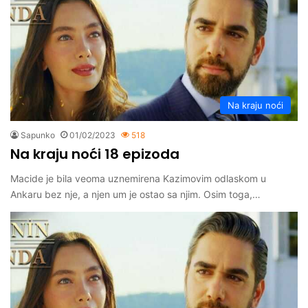
Na kraju noći
Sapunko
01/02/2023
518
Na kraju noći 18 epizoda
Macide je bila veoma uznemirena Kazimovim odlaskom u
Ankaru bez nje, a njen um je ostao sa njim. Osim toga,…