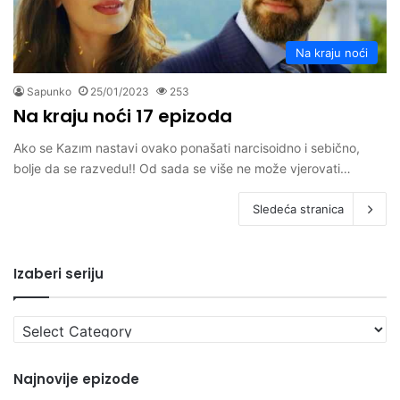
Na kraju noći
Sapunko
25/01/2023
253
Na kraju noći 17 epizoda
Ako se Kazım nastavi ovako ponašati narcisoidno i sebično,
bolje da se razvedu!! Od sada se više ne može vjerovati…
Sledeća stranica
Izaberi seriju
Izaberi
seriju
Najnovije epizode