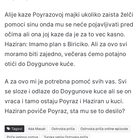
Alije kaze Poyrazovoj majki ukoliko zaista želči
pomoci sinu onda mu se neće pojavljivati pred
očima ali ona joj kaze da je za to vec kasno.
Haziran: Imamo plan s Biriciko. Ali za ovo svi
moramo biti zajedno, večeras ćemo potajno
otići do Doygunove kuće.
A za ovo mi je potrebna pomoć svih vas. Svi
se sloze i odlaze do Doygunove kuce ali se on
vraca i tamo ostaju Poyraz i Haziran u kuci.
Haziran poviče Poyraz, sta mu se to desilo?
Tagovi
Ada Masalı
Ostrvska priča
Ostrvska priča online epizode
Priče jednog ostrva
Turska serija Ostrvska priča