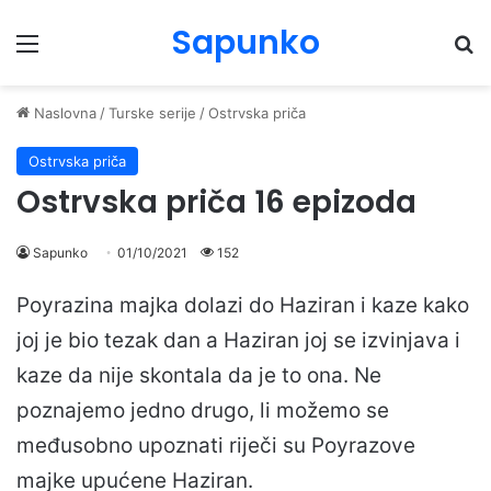
Sapunko
Menu
Pr
Naslovna
/
Turske serije
/
Ostrvska priča
Ostrvska priča
Ostrvska priča 16 epizoda
Sapunko
01/10/2021
152
Poyrazina majka dolazi do Haziran i kaze kako
joj je bio tezak dan a Haziran joj se izvinjava i
kaze da nije skontala da je to ona. Ne
poznajemo jedno drugo, li možemo se
međusobno upoznati riječi su Poyrazove
majke upućene Haziran.