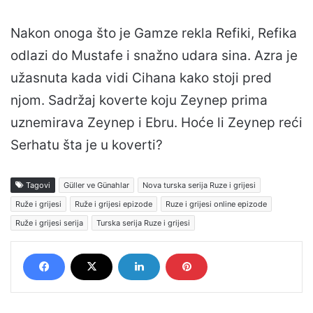
Nakon onoga što je Gamze rekla Refiki, Refika
odlazi do Mustafe i snažno udara sina. Azra je
užasnuta kada vidi Cihana kako stoji pred
njom. Sadržaj koverte koju Zeynep prima
uznemirava Zeynep i Ebru. Hoće li Zeynep reći
Serhatu šta je u koverti?
Tagovi
Güller ve Günahlar
Nova turska serija Ruze i grijesi
Ruže i grijesi
Ruže i grijesi epizode
Ruze i grijesi online epizode
Ruže i grijesi serija
Turska serija Ruze i grijesi