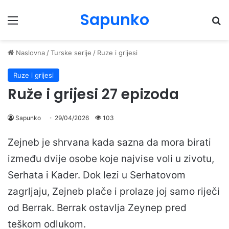
Sapunko
Menu
Pr
Naslovna
/
Turske serije
/
Ruze i grijesi
Ruze i grijesi
Ruže i grijesi 27 epizoda
Sapunko
29/04/2026
103
Zejneb je shrvana kada sazna da mora birati
između dvije osobe koje najvise voli u zivotu,
Serhata i Kader. Dok lezi u Serhatovom
zagrljaju, Zejneb plače i prolaze joj samo riječi
od Berrak. Berrak ostavlja Zeynep pred
teškom odlukom.