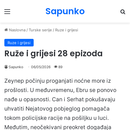
Sapunko
Menu
Pr
Naslovna
/
Turske serije
/
Ruze i grijesi
Ruze i grijesi
Ruže i grijesi 28 epizoda
Sapunko
06/05/2026
89
Zeynep počinju proganjati noćne more iz
prošlosti. U međuvremenu, Ebru se ponovo
nađe u opasnosti. Can i Serhat pokušavaju
uhvatiti Nejatovog pobjeglog pomagača
tokom policijske racije na pošiljku u luci.
Međutim, neočekivani preokret događaja