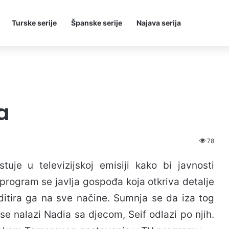
Turske serije
Španske serije
Najava serija
a
78
je u televizijskoj emisiji kako bi javnosti
 program se javlja gospođa koja otkriva detalje
ditira ga na sve načine. Sumnja se da iza tog
se nalazi Nadia sa djecom, Seif odlazi po njih.