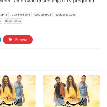
 tokom Tamerovog gostovanja u TV programu.
 Samra
Libanske serije
Opis epizoda
Sadrzaj epizoda
e
Serija Samra
Pinterest