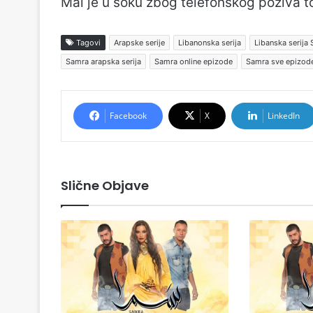
Mai je u šoku zbog telefonskog poziva
Tagovi
Arapske serije
Libanonska serija
Libanska serija
Samra arapska serija
Samra online epizode
Samra sve epizod
Facebook
X
LinkedIn
Slične Objave