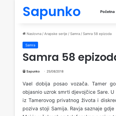
Sapunko
Početna
Naslovna
/
Arapske serije
/
Samra
/
Samra 58 epizoda
Samra
Samra 58 epizod
Sapunko
25/08/2018
Vael dobija posao vozača. Tamer gostu
objasnio uzrok smrti djevojčice Sare. U
iz Tamerovog privatnog života i diskre
poziva stoji Samija. Ravja saznaje gdje 