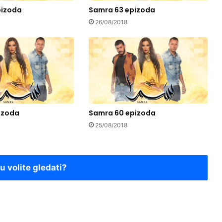
pizoda
Samra 63 epizoda
26/08/2018
izoda
Samra 60 epizoda
25/08/2018
ju volite gledati?