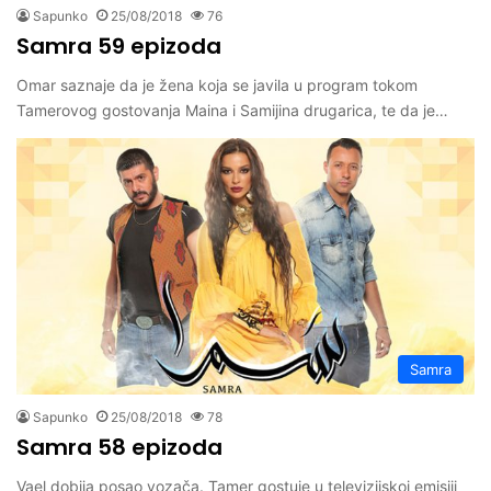
Sapunko
25/08/2018
76
Samra 59 epizoda
Omar saznaje da je žena koja se javila u program tokom
Tamerovog gostovanja Maina i Samijina drugarica, te da je…
Samra
Sapunko
25/08/2018
78
Samra 58 epizoda
Vael dobija posao vozača. Tamer gostuje u televizijskoj emisiji