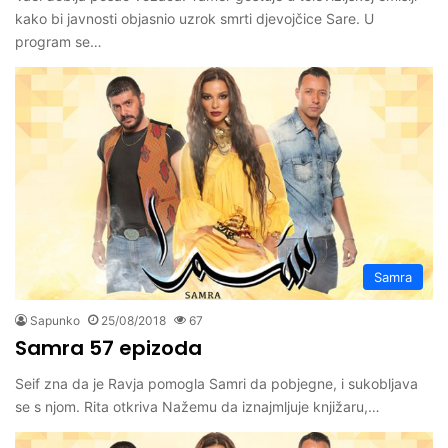
kako bi javnosti objasnio uzrok smrti djevojčice Sare. U
program se…
Samra
Sapunko
25/08/2018
67
Samra 57 epizoda
Seif zna da je Ravja pomogla Samri da pobjegne, i sukobljava
se s njom. Rita otkriva Nažemu da iznajmljuje knjižaru,…