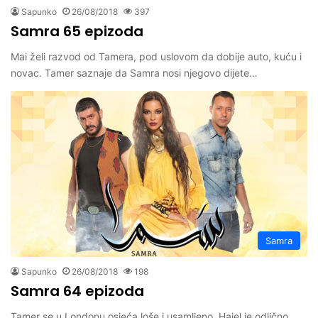
Sapunko
26/08/2018
397
Samra 65 epizoda
Mai želi razvod od Tamera, pod uslovom da dobije auto, kuću i
novac. Tamer saznaje da Samra nosi njegovo dijete…
Samra
Sapunko
26/08/2018
198
Samra 64 epizoda
Tamer se u Londonu osjeća loše i usamljeno. Hajel je odlično