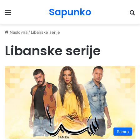
Sapunko
Menu
Pr
Naslovna
/
Libanske serije
Libanske serije
Samra