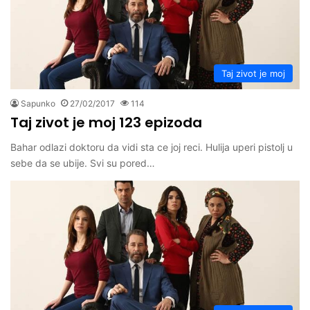
Taj zivot je moj
Sapunko
27/02/2017
114
Taj zivot je moj 123 epizoda
Bahar odlazi doktoru da vidi sta ce joj reci. Hulija uperi pistolj u
sebe da se ubije. Svi su pored…