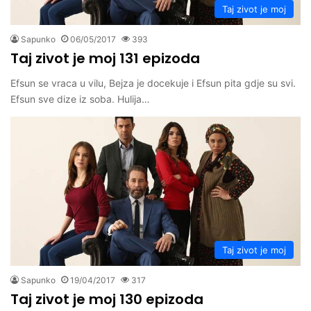
Taj zivot je moj
Sapunko
06/05/2017
393
Taj zivot je moj 131 epizoda
Efsun se vraca u vilu, Bejza je docekuje i Efsun pita gdje su svi.
Efsun sve dize iz soba. Hulija…
Taj zivot je moj
Sapunko
19/04/2017
317
Taj zivot je moj 130 epizoda