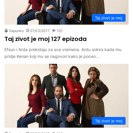
Taj zivot je moj
Sapunko
27/03/2017
120
Taj zivot je moj 127 epizoda
Efsun i Arda prekidaju za sva vremena. Ardu sokira kada mu
pridje Kenan koji mu se nagovori kako je poceo…
Taj zivot je moj