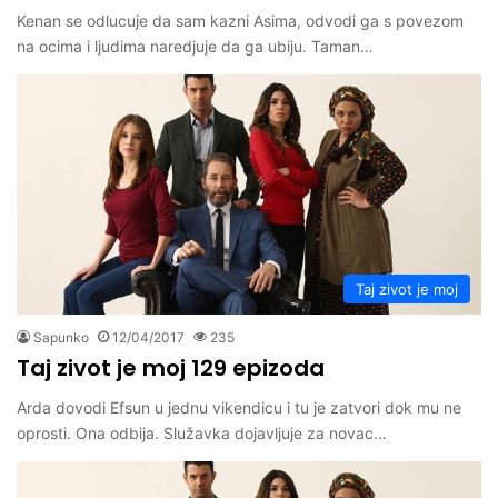
Kenan se odlucuje da sam kazni Asima, odvodi ga s povezom
na ocima i ljudima naredjuje da ga ubiju. Taman…
Taj zivot je moj
Sapunko
12/04/2017
235
Taj zivot je moj 129 epizoda
Arda dovodi Efsun u jednu vikendicu i tu je zatvori dok mu ne
oprosti. Ona odbija. Služavka dojavljuje za novac…