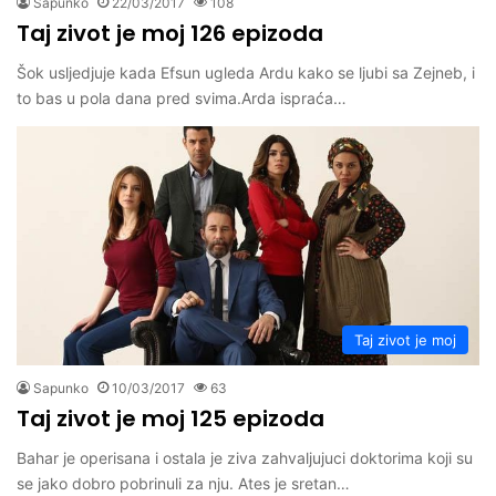
Sapunko
22/03/2017
108
Taj zivot je moj 126 epizoda
Šok usljedjuje kada Efsun ugleda Ardu kako se ljubi sa Zejneb, i
to bas u pola dana pred svima.Arda ispraća…
Taj zivot je moj
Sapunko
10/03/2017
63
Taj zivot je moj 125 epizoda
Bahar je operisana i ostala je ziva zahvaljujuci doktorima koji su
se jako dobro pobrinuli za nju. Ates je sretan…