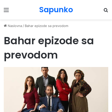
Sapunko
Menu
Pr
Naslovna
/
Bahar epizode sa prevodom
Bahar epizode sa
prevodom