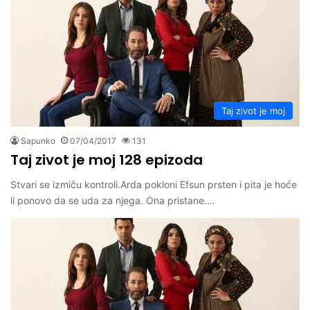
Taj zivot je moj
Sapunko
07/04/2017
131
Taj zivot je moj 128 epizoda
Stvari se izmiču kontroli.Arda pokloni Efsun prsten i pita je hoće
li ponovo da se uda za njega. Ona pristane.…