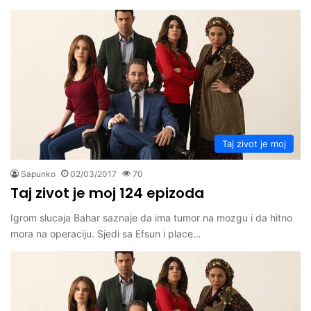
Taj zivot je moj
Sapunko
02/03/2017
70
Taj zivot je moj 124 epizoda
Igrom slucaja Bahar saznaje da ima tumor na mozgu i da hitno
mora na operaciju. Sjedi sa Efsun i place…