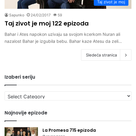
Taj zivot je moj
Sapunko
24/02/2017
59
Taj zivot je moj 122 epizoda
Bahar i Ates napokon uzivaju sa svojom kcerkom Nuran ali
nazalost Bahar je izgubila bebu. Bahar kaze Atesu da zeli…
Sledeća stranica
Izaberi seriju
Izaberi
seriju
Najnovije epizode
La Promesa 715 epizoda