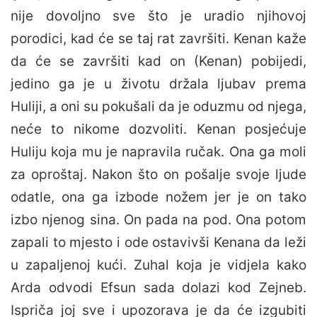
nije dovoljno sve što je uradio njihovoj
porodici, kad će se taj rat završiti. Kenan kaže
da će se završiti kad on (Kenan) pobijedi,
jedino ga je u životu držala ljubav prema
Huliji, a oni su pokušali da je oduzmu od njega,
neće to nikome dozvoliti. Kenan posjećuje
Huliju koja mu je napravila ručak. Ona ga moli
za oproštaj. Nakon što on pošalje svoje ljude
odatle, ona ga izbode nožem jer je on tako
izbo njenog sina. On pada na pod. Ona potom
zapali to mjesto i ode ostavivši Kenana da leži
u zapaljenoj kući. Zuhal koja je vidjela kako
Arda odvodi Efsun sada dolazi kod Zejneb.
Ispriča joj sve i upozorava je da će izgubiti