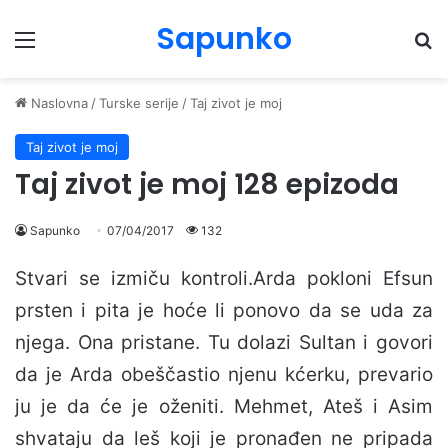
Sapunko
Menu
Pr
Naslovna
/
Turske serije
/
Taj zivot je moj
Taj zivot je moj
Taj zivot je moj 128 epizoda
Sapunko
07/04/2017
132
Stvari se izmiču kontroli.Arda pokloni Efsun
prsten i pita je hoće li ponovo da se uda za
njega. Ona pristane. Tu dolazi Sultan i govori
da je Arda obeščastio njenu kćerku, prevario
ju je da će je oženiti. Mehmet, Ateš i Asim
shvataju da leš koji je pronađen ne pripada