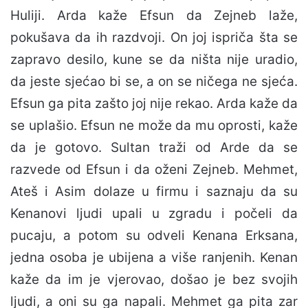
Huliji. Arda kaže Efsun da Zejneb laže,
pokušava da ih razdvoji. On joj ispriča šta se
zapravo desilo, kune se da ništa nije uradio,
da jeste sjećao bi se, a on se ničega ne sjeća.
Efsun ga pita zašto joj nije rekao. Arda kaže da
se uplašio. Efsun ne može da mu oprosti, kaže
da je gotovo. Sultan traži od Arde da se
razvede od Efsun i da oženi Zejneb. Mehmet,
Ateš i Asim dolaze u firmu i saznaju da su
Kenanovi ljudi upali u zgradu i počeli da
pucaju, a potom su odveli Kenana Erksana,
jedna osoba je ubijena a više ranjenih. Kenan
kaže da im je vjerovao, došao je bez svojih
ljudi, a oni su ga napali. Mehmet ga pita zar