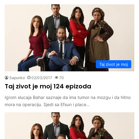
Taj zivot je moj
Sapunko
02/03/2017
70
Taj zivot je moj 124 epizoda
Igrom slucaja Bahar saznaje da ima tumor na mozgu i da hitno
mora na operaciju. Sjedi sa Efsun i place…