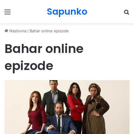
Sapunko
Menu
Pr
Naslovna
/
Bahar online epizode
Bahar online
epizode