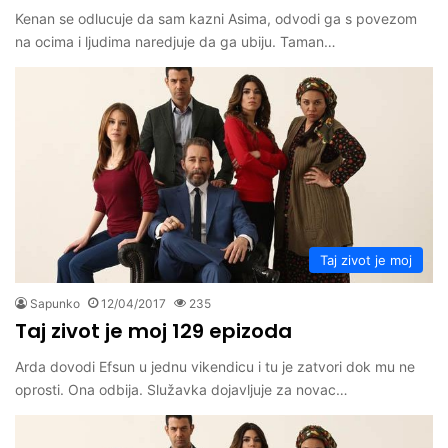
Kenan se odlucuje da sam kazni Asima, odvodi ga s povezom
na ocima i ljudima naredjuje da ga ubiju. Taman…
Taj zivot je moj
Sapunko
12/04/2017
235
Taj zivot je moj 129 epizoda
Arda dovodi Efsun u jednu vikendicu i tu je zatvori dok mu ne
oprosti. Ona odbija. Služavka dojavljuje za novac…