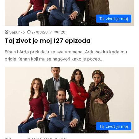
Taj zivot je moj
Sapunko
27/03/2017
120
Taj zivot je moj 127 epizoda
Efsun i Arda prekidaju za sva vremena. Ardu sokira kada mu
pridje Kenan koji mu se nagovori kako je poceo…
Taj zivot je moj