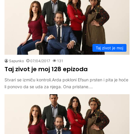
Taj zivot je moj
Sapunko
07/04/2017
131
Taj zivot je moj 128 epizoda
Stvari se izmiču kontroli.Arda pokloni Efsun prsten i pita je hoće
li ponovo da se uda za njega. Ona pristane.…