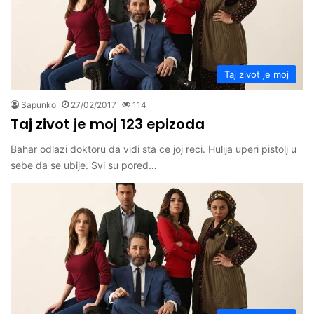
Taj zivot je moj
Sapunko
27/02/2017
114
Taj zivot je moj 123 epizoda
Bahar odlazi doktoru da vidi sta ce joj reci. Hulija uperi pistolj u
sebe da se ubije. Svi su pored…