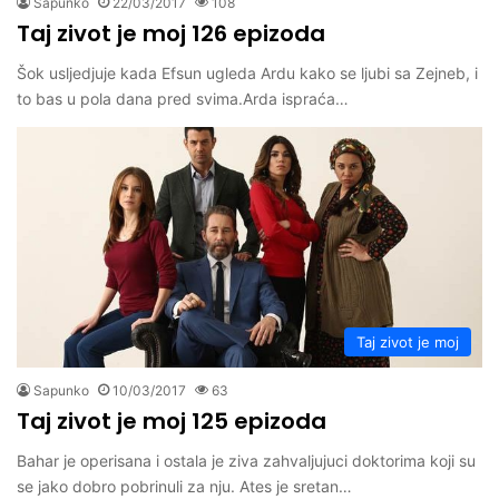
Sapunko
22/03/2017
108
Taj zivot je moj 126 epizoda
Šok usljedjuje kada Efsun ugleda Ardu kako se ljubi sa Zejneb, i
to bas u pola dana pred svima.Arda ispraća…
Taj zivot je moj
Sapunko
10/03/2017
63
Taj zivot je moj 125 epizoda
Bahar je operisana i ostala je ziva zahvaljujuci doktorima koji su
se jako dobro pobrinuli za nju. Ates je sretan…