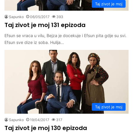
Taj zivot je moj
Sapunko
06/05/2017
393
Taj zivot je moj 131 epizoda
Efsun se vraca u vilu, Bejza je docekuje i Efsun pita gdje su svi.
Efsun sve dize iz soba. Hulija…
Taj zivot je moj
Sapunko
19/04/2017
317
Taj zivot je moj 130 epizoda