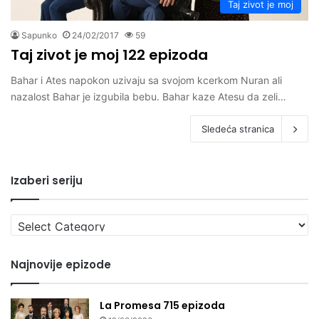
Taj zivot je moj
Sapunko
24/02/2017
59
Taj zivot je moj 122 epizoda
Bahar i Ates napokon uzivaju sa svojom kcerkom Nuran ali
nazalost Bahar je izgubila bebu. Bahar kaze Atesu da zeli…
Sledeća stranica
Izaberi seriju
Izaberi
seriju
Najnovije epizode
La Promesa 715 epizoda