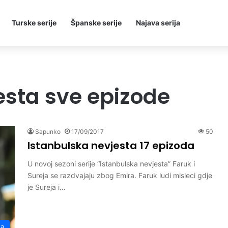
Turske serije
Španske serije
Najava serija
esta sve epizode
Sapunko
17/09/2017
50
Istanbulska nevjesta 17 epizoda
U novoj sezoni serije “Istanbulska nevjesta” Faruk i
Sureja se razdvajaju zbog Emira. Faruk ludi misleci gdje
je Sureja i…
ta