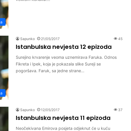
ta
Sapunko
21/05/2017
45
Istanbulska nevjesta 12 epizoda
Surejino krvarenje veoma uznemirava Faruka. Odnos
Fikreta i Ipek, koja je pokazala slike Sureji se
pogoršava. Faruk, sa jedne strane…
ta
Sapunko
12/05/2017
37
Istanbulska nevjesta 11 epizoda
Neočekivana Emirova posjeta odjeknut će u kuću