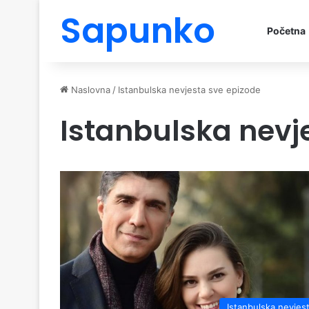
Sapunko
Početna
Naslovna
/
Istanbulska nevjesta sve epizode
Istanbulska nevj
Istanbulska nevjes