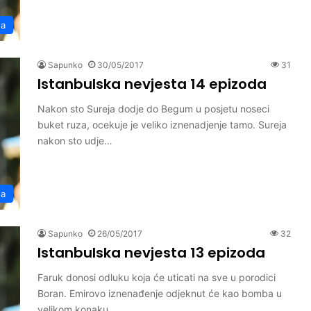
ta
Sapunko
30/05/2017
31
Istanbulska nevjesta 14 epizoda
Nakon sto Sureja dodje do Begum u posjetu noseci
buket ruza, ocekuje je veliko iznenadjenje tamo. Sureja
nakon sto udje…
ta
Sapunko
26/05/2017
32
Istanbulska nevjesta 13 epizoda
Faruk donosi odluku koja će uticati na sve u porodici
Boran. Emirovo iznenađenje odjeknut će kao bomba u
velikom konaku.…