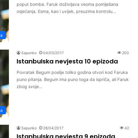
poput bombe. Faruk doživljava veoma pomiješana
osjećanja. Esma, kao i uvijek, preuzima kontrolu…
ta
Sapunko
04/05/2017
200
Istanbulska nevjesta 10 epizoda
Povratak Begum poslije toliko godina otvori kod Faruka
puno pitanja. Begum ima puno toga da ispriča, ali Faruk
zbog svoje…
ta
Sapunko
28/04/2017
42
Istanbulska nevjesta 9 epizoda