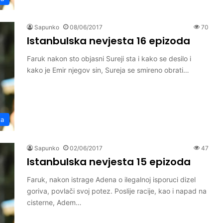
Sapunko
08/06/2017
70
Istanbulska nevjesta 16 epizoda
Faruk nakon sto objasni Sureji sta i kako se desilo i
kako je Emir njegov sin, Sureja se smireno obrati…
ta
Sapunko
02/06/2017
47
Istanbulska nevjesta 15 epizoda
Faruk, nakon istrage Adena o ilegalnoj isporuci dizel
goriva, povlači svoj potez. Poslije racije, kao i napad na
cisterne, Adem…