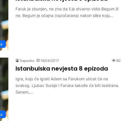
Faruk je zbunjen, ne zna da li je stvarno vidio Begum ili
ne. Begum je očajna (razočarana) nakon slike koju…
ta
Sapunko
19/04/2017
60
Istanbulska nevjesta 8 epizoda
Igra, koju će igrati Adem sa Farukom uticat će na
svakog. Ljubav Sureje i Faruka takođe će biti testirana.
Senem,…
ta