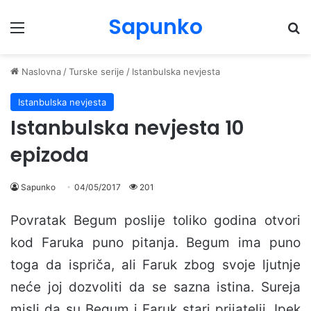
Sapunko
Menu
Pr
Naslovna
/
Turske serije
/
Istanbulska nevjesta
Istanbulska nevjesta
Istanbulska nevjesta 10
epizoda
Sapunko
04/05/2017
201
Povratak Begum poslije toliko godina otvori
kod Faruka puno pitanja. Begum ima puno
toga da ispriča, ali Faruk zbog svoje ljutnje
neće joj dozvoliti da se sazna istina. Sureja
misli da su Begum i Faruk stari prijatelji. Ipek