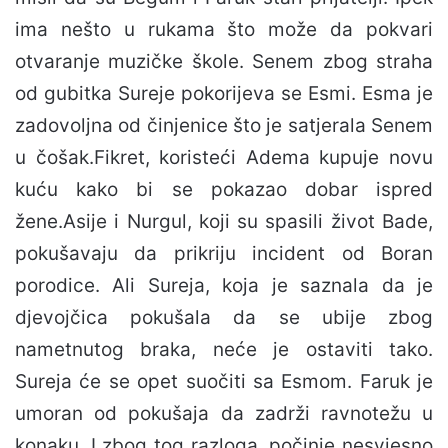
ima nešto u rukama što može da pokvari
otvaranje muzičke škole. Senem zbog straha
od gubitka Sureje pokorijeva se Esmi. Esma je
zadovoljna od činjenice što je satjerala Senem
u čošak.Fikret, koristeći Adema kupuje novu
kuću kako bi se pokazao dobar ispred
žene.Asije i Nurgul, koji su spasili život Bade,
pokušavaju da prikriju incident od Boran
porodice. Ali Sureja, koja je saznala da je
djevojčica pokušala da se ubije zbog
nametnutog braka, neće je ostaviti tako.
Sureja će se opet suočiti sa Esmom. Faruk je
umoran od pokušaja da zadrži ravnotežu u
konaku. I zbog tog razloga, počinje nesvjesno