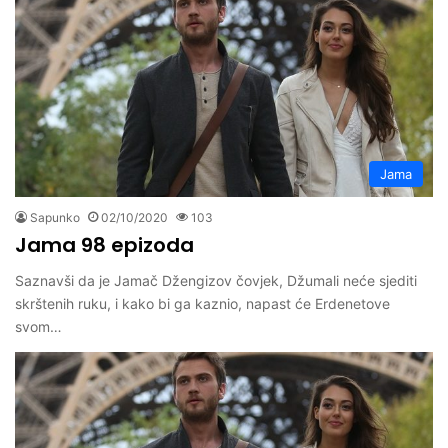
Jama
Sapunko
02/10/2020
103
Jama 98 epizoda
Saznavši da je Jamač Džengizov čovjek, Džumali neće sjediti
skrštenih ruku, i kako bi ga kaznio, napast će Erdenetove
svom…