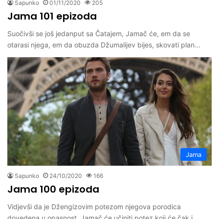
Sapunko
01/11/2020
205
Jama 101 epizoda
Suočivši se još jedanput sa Čatajem, Jamač će, em da se
otarasi njega, em da obuzda Džumalijev bijes, skovati plan…
Jama
Sapunko
24/10/2020
166
Jama 100 epizoda
Vidjevši da je Džengizovim potezom njegova porodica
dovedena u opasnost, Jamač će učiniti potez koji će čak i