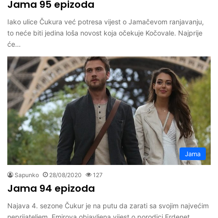
Jama 95 epizoda
Iako ulice Čukura već potresa vijest o Jamačevom ranjavanju,
to neće biti jedina loša novost koja očekuje Kočovale. Najprije
će…
Jama
Sapunko
28/08/2020
127
Jama 94 epizoda
Najava 4. sezone Čukur je na putu da zarati sa svojim najvećim
neprijateljem. Emirova objavljena vijest o porodici Erdenet,