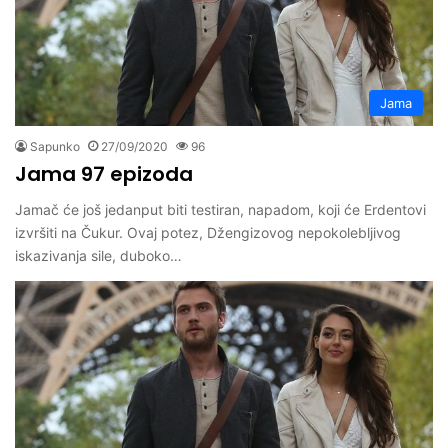
Jama
Sapunko
27/09/2020
96
Jama 97 epizoda
Jamač će još jedanput biti testiran, napadom, koji će Erdentovi
izvršiti na Čukur. Ovaj potez, Džengizovog nepokolebljivog
iskazivanja sile, duboko…