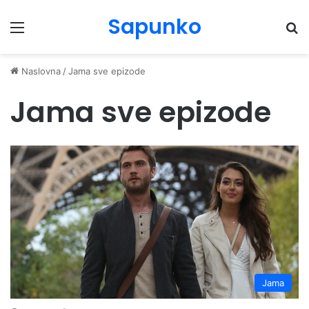
Sapunko
Menu
Pr
Naslovna
/
Jama sve epizode
Jama sve epizode
Jama