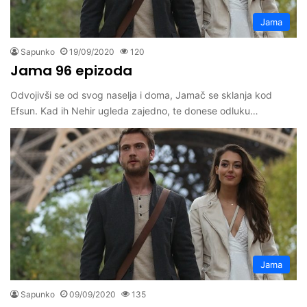
Jama
Sapunko
19/09/2020
120
Jama 96 epizoda
Odvojivši se od svog naselja i doma, Jamač se sklanja kod
Efsun. Kad ih Nehir ugleda zajedno, te donese odluku…
Jama
Sapunko
09/09/2020
135