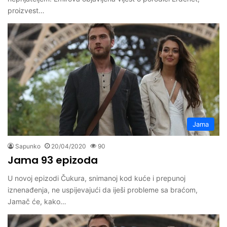
proizvest…
Jama
Sapunko
20/04/2020
90
Jama 93 epizoda
U novoj epizodi Čukura, snimanoj kod kuće i prepunoj
iznenađenja, ne uspijevajući da iješi probleme sa braćom,
Jamač će, kako…