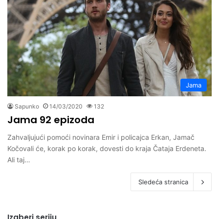
Jama
Sapunko
14/03/2020
132
Jama 92 epizoda
Zahvaljujući pomoći novinara Emir i policajca Erkan, Jamač
Kočovali će, korak po korak, dovesti do kraja Čataja Erdeneta.
Ali taj…
Sledeća stranica
Izaberi seriju