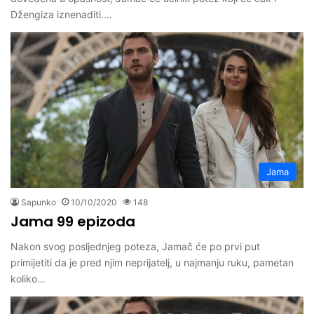
Džengiza iznenaditi.…
Jama
Sapunko
10/10/2020
148
Jama 99 epizoda
Nakon svog posljednjeg poteza, Jamač će po prvi put
primijetiti da je pred njim neprijatelj, u najmanju ruku, pametan
koliko…