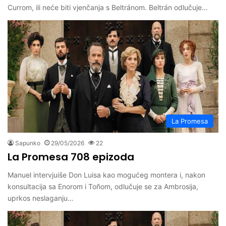
Currom, ili neće biti vjenčanja s Beltránom. Beltrán odlučuje…
La Promesa
Sapunko
29/05/2026
22
La Promesa 708 epizoda
Manuel intervjuiše Don Luisa kao mogućeg montera i, nakon
konsultacija sa Enorom i Toñom, odlučuje se za Ambrosija,
uprkos neslaganju…