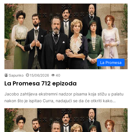
La Promesa
Sapunko
15/06/2026
40
La Promesa 712 epizoda
Jacobo zahtijeva ekstremni nadzor pisama koja stižu u palatu
nakon što je ispitao Curra, nadajući se da će otkriti kako…