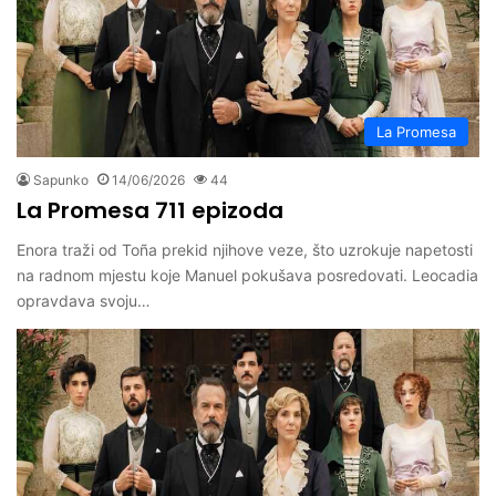
La Promesa
Sapunko
14/06/2026
44
La Promesa 711 epizoda
Enora traži od Toña prekid njihove veze, što uzrokuje napetosti
na radnom mjestu koje Manuel pokušava posredovati. Leocadia
opravdava svoju…