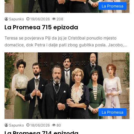
La Promesa
Sapunko
19/06/2026
208
La Promesa 715 epizoda
Teresa se povjerava Píji da joj je Cristóbal ponudio mjesto
domaćice, dok Petra i dalje pati zbog gubitka posla. Jacobo,…
La Promesa
Sapunko
18/06/2026
80
La Promesa 714 epizoda