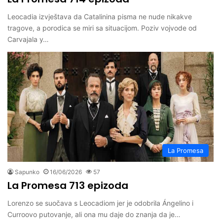
Leocadia izvještava da Catalinina pisma ne nude nikakve
tragove, a porodica se miri sa situacijom. Poziv vojvode od
Carvajala y…
La Promesa
Sapunko
16/06/2026
57
La Promesa 713 epizoda
Lorenzo se suočava s Leocadiom jer je odobrila Ángelino i
Curroovo putovanje, ali ona mu daje do znanja da je…