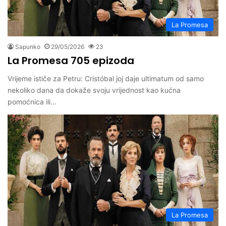
La Promesa
Sapunko
29/05/2026
23
La Promesa 705 epizoda
Vrijeme ističe za Petru: Cristóbal joj daje ultimatum od samo
nekoliko dana da dokaže svoju vrijednost kao kućna
pomoćnica ili…
La Promesa