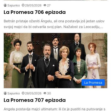
Sapunko
29/05/2026
27
La Promesa 706 epizoda
Beltrán pristaje oženiti Ángelu, ali ona postavlja još jedan uslov
svojoj majci da bi ostvarila svoj plan. Nažalost za Leocadiju,…
La Promesa
Sapunko
29/05/2026
30
La Promesa 707 epizoda
Angela postavlja majci ultimatum: ili će je pustiti na putovanje s