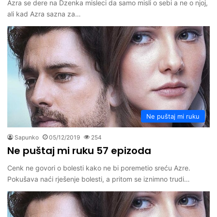
Azra se dere na Dzenka misleci da samo misli o sebi a ne o njoj,
ali kad Azra sazna za…
Ne puštaj mi ruku
Sapunko
05/12/2019
254
Ne puštaj mi ruku 57 epizoda
Cenk ne govori o bolesti kako ne bi poremetio sreću Azre.
Pokušava naći rješenje bolesti, a pritom se iznimno trudi…