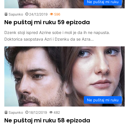
Ne puštaj mi ruku
Sapunko
24/12/2019
596
Ne puštaj mi ruku 59 epizoda
Dzenk stoji ispred Azrine sobe i moli je da ih ne napusta.
Doktorica saopstava Azri i Dzenku da se Azra…
Ne puštaj mi ruku
Sapunko
18/12/2019
482
Ne puštaj mi ruku 58 epizoda