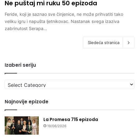
Ne puštaj mi ruku 50 epizoda
Feride, koji je saznao sve činjenice, ne može prihvatiti tako
veliku igru i napušta ljetnikovac. Nastanak svega izaziva
zabrinutost Serapa…
Sledeća stranica
Izaberi seriju
Izaberi
seriju
Najnovije epizode
La Promesa 715 epizoda
19/06/2026