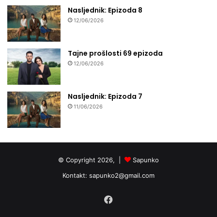
Nasljednik: Epizoda 8
12/06/2026
Tajne prošlosti 69 epizoda
12/06/2026
Nasljednik: Epizoda 7
11/06/2026
© Copyright 2026, |
Sapunko
Kontakt:
sapunko2@gmail.com
Facebook