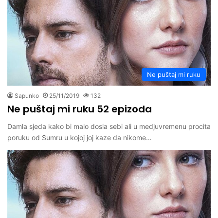
Ne puštaj mi ruku
Sapunko
25/11/2019
132
Ne puštaj mi ruku 52 epizoda
Damla sjeda kako bi malo dosla sebi ali u medjuvremenu procita
poruku od Sumru u kojoj joj kaze da nikome…