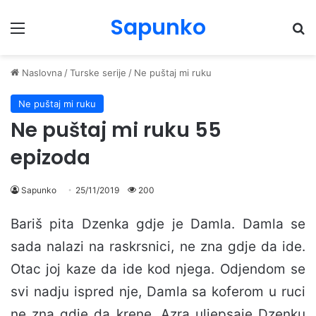
Sapunko
Menu
Pr
Naslovna
/
Turske serije
/
Ne puštaj mi ruku
Ne puštaj mi ruku
Ne puštaj mi ruku 55
epizoda
Sapunko
25/11/2019
200
Bariš pita Dzenka gdje je Damla. Damla se
sada nalazi na raskrsnici, ne zna gdje da ide.
Otac joj kaze da ide kod njega. Odjendom se
svi nadju ispred nje, Damla sa koferom u ruci
ne zna gdje da krene. Azra uljepsaje Dzenku