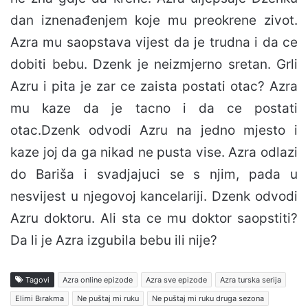
dan iznenađenjem koje mu preokrene zivot.
Azra mu saopstava vijest da je trudna i da ce
dobiti bebu. Dzenk je neizmjerno sretan. Grli
Azru i pita je zar ce zaista postati otac? Azra
mu kaze da je tacno i da ce postati
otac.Dzenk odvodi Azru na jedno mjesto i
kaze joj da ga nikad ne pusta vise. Azra odlazi
do Bariša i svadjajuci se s njim, pada u
nesvijest u njegovoj kancelariji. Dzenk odvodi
Azru doktoru. Ali sta ce mu doktor saopstiti?
Da li je Azra izgubila bebu ili nije?
Tagovi
Azra online epizode
Azra sve epizode
Azra turska serija
Elimi Bırakma
Ne puštaj mi ruku
Ne puštaj mi ruku druga sezona