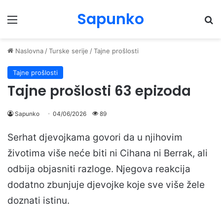
Sapunko
Menu
Pr
Naslovna
/
Turske serije
/
Tajne prošlosti
Tajne prošlosti
Tajne prošlosti 63 epizoda
Sapunko
04/06/2026
89
Serhat djevojkama govori da u njihovim
životima više neće biti ni Cihana ni Berrak, ali
odbija objasniti razloge. Njegova reakcija
dodatno zbunjuje djevojke koje sve više žele
doznati istinu.