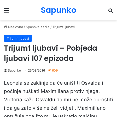
Sapunko
Menu
Pr
Naslovna
/
Spanske serije
/
Trijumf ljubavi
Trijumf ljubavi
Trijumf ljubavi – Pobjeda
ljubavi 107 epizoda
Sapunko
25/08/2016
609
Leonela se zaklinje da će uništiti Osvalda i
počinje huškati Maximiliana protiv njega.
Victoria kaže Osvaldu da mu ne može oprostiti
i da ga zato više ne želi vidjeti. Maximiliano
optužuje oca što mu je uskratio majčinu