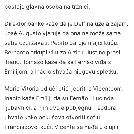
postaje glavna osoba na tržnici.
Direktor banke kaže da je Delfina uzela zajam.
José Augusto vjeruje da ona ne može sama
sebe uzdržavati. Pepito daruje majci kuću.
Bernardo otkupi vilu za Alziru. Justino prosi
Tianu. Tomaso kaže da se Fernão viđa s
Emílijom, a Inácio shvaća njegovu spletku.
Maria Vitória odluči otići jedriti s Vicenteom.
Inácio kaže Emíliji da su Fernão i Lucinda
ljubavnici, a njih dvoje pobjegnu. Teodora
uhvate kako pokušava otvoriti sef u
Franciscovoj kući. Vicente se nađe u oluji i