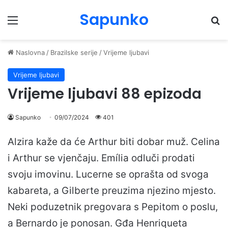
Sapunko
Menu
Pr
Naslovna
/
Brazilske serije
/
Vrijeme ljubavi
Vrijeme ljubavi
Vrijeme ljubavi 88 epizoda
Sapunko
09/07/2024
401
Alzira kaže da će Arthur biti dobar muž. Celina
i Arthur se vjenčaju. Emília odluči prodati
svoju imovinu. Lucerne se oprašta od svoga
kabareta, a Gilberte preuzima njezino mjesto.
Neki poduzetnik pregovara s Pepitom o poslu,
a Bernardo je ponosan. Gđa Henriqueta