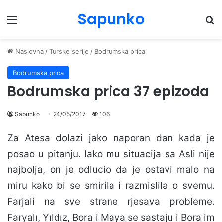
Sapunko
Menu
Pr
Naslovna
/
Turske serije
/
Bodrumska prica
Bodrumska prica
Bodrumska prica 37 epizoda
Sapunko
24/05/2017
106
Za Atesa dolazi jako naporan dan kada je
posao u pitanju. Iako mu situacija sa Asli nije
najbolja, on je odlucio da je ostavi malo na
miru kako bi se smirila i razmislila o svemu.
Farjali na sve strane rjesava probleme.
Faryalı, Yıldız, Bora i Maya se sastaju i Bora im