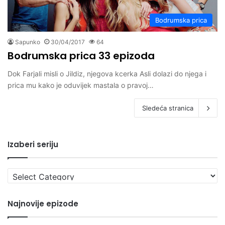
Bodrumska prica
Sapunko
30/04/2017
64
Bodrumska prica 33 epizoda
Dok Farjali misli o Jildiz, njegova kcerka Asli dolazi do njega i
prica mu kako je oduvijek mastala o pravoj…
Sledeća stranica
Izaberi seriju
Izaberi
seriju
Najnovije epizode