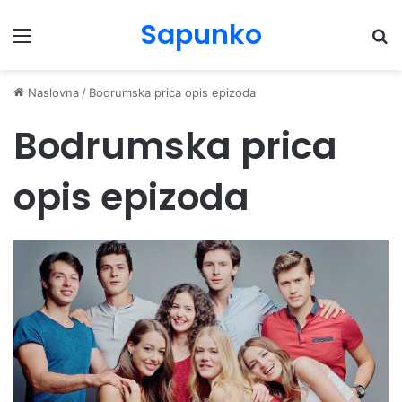
Sapunko
Menu
Pr
Naslovna
/
Bodrumska prica opis epizoda
Bodrumska prica
opis epizoda