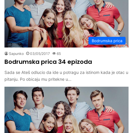
Bodrumska prica
Sapunko
03/05/2017
65
Bodrumska prica 34 epizoda
Sada se Ateš odlucio da ide u potragu za istinom kada je otac u
pitanju. Po obicaju mu pritekne u…