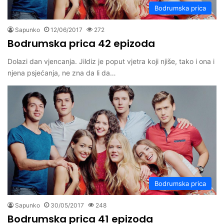
Bodrumska prica
Sapunko
12/06/2017
272
Bodrumska prica 42 epizoda
Dolazi dan vjencanja. Jildiz je poput vjetra koji njiše, tako i ona i
njena psjećanja, ne zna da li da…
Bodrumska prica
Sapunko
30/05/2017
248
Bodrumska prica 41 epizoda