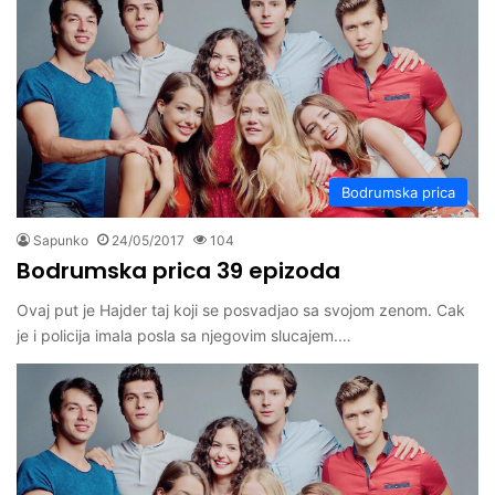
Bodrumska prica
Sapunko
24/05/2017
104
Bodrumska prica 39 epizoda
Ovaj put je Hajder taj koji se posvadjao sa svojom zenom. Cak
je i policija imala posla sa njegovim slucajem.…