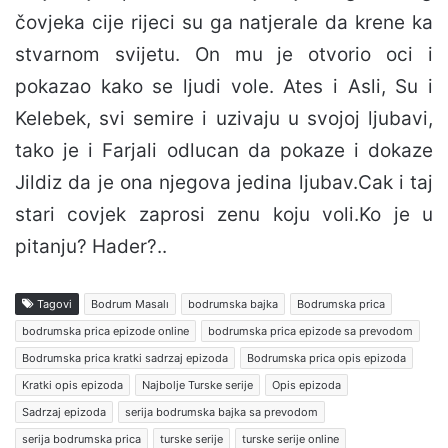
čovjeka cije rijeci su ga natjerale da krene ka
stvarnom svijetu. On mu je otvorio oci i
pokazao kako se ljudi vole. Ates i Asli, Su i
Kelebek, svi semire i uzivaju u svojoj ljubavi,
tako je i Farjali odlucan da pokaze i dokaze
Jildiz da je ona njegova jedina ljubav.Cak i taj
stari covjek zaprosi zenu koju voli.Ko je u
pitanju? Hader?..
Tagovi
Bodrum Masalı
bodrumska bajka
Bodrumska prica
bodrumska prica epizode online
bodrumska prica epizode sa prevodom
Bodrumska prica kratki sadrzaj epizoda
Bodrumska prica opis epizoda
Kratki opis epizoda
Najbolje Turske serije
Opis epizoda
Sadrzaj epizoda
serija bodrumska bajka sa prevodom
serija bodrumska prica
turske serije
turske serije online