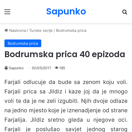
Sapunko
Menu
Pr
Naslovna
/
Turske serije
/
Bodrumska prica
Bodrumska prica
Bodrumska prica 40 epizoda
Sapunko
30/05/2017
185
Farjali odlucuje da bude sa zenom koju voli.
Farjali prica sa Jildiz i kaze joj da je mnogo
voli te da je ne zeli izgubiti. Njih dvoje odlaze
na jedno mjesto koje je iznenadjenje od strane
Farjalija. Jildiz sretno gleda u njegove oci.
Farjali je poslušao savjet jednog starog