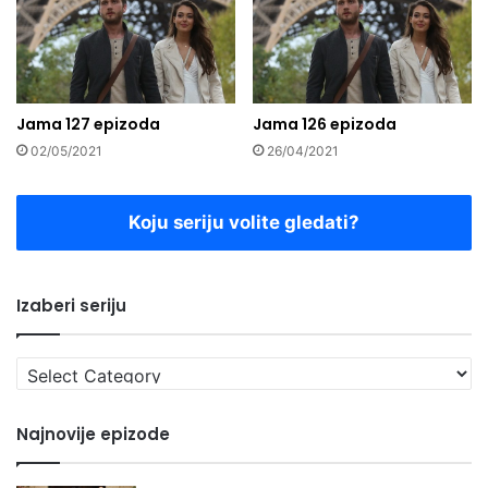
Jama 127 epizoda
Jama 126 epizoda
02/05/2021
26/04/2021
Koju seriju volite gledati?
Izaberi seriju
Izaberi
seriju
Najnovije epizode