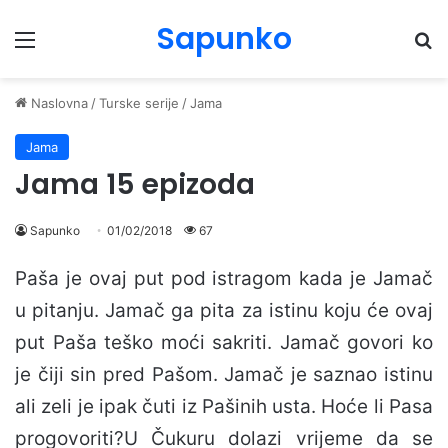
Sapunko
Menu
Pr
Naslovna
/
Turske serije
/
Jama
Jama
Jama 15 epizoda
Sapunko
01/02/2018
67
Paša je ovaj put pod istragom kada je Jamač
u pitanju. Jamač ga pita za istinu koju će ovaj
put Paša teško moći sakriti. Jamač govori ko
je čiji sin pred Pašom. Jamač je saznao istinu
ali zeli je ipak čuti iz Pašinih usta. Hoće li Pasa
progovoriti?U Čukuru dolazi vrijeme da se