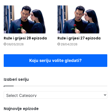
Ruže i grijesi 28 epizoda
Ruže i grijesi 27 epizoda
06/05/2026
29/04/2026
Koju seriju volite gledati?
Izaberi seriju
Izaberi
seriju
Najnovije epizode