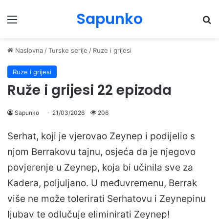
Sapunko
Menu
Pr
Naslovna
/
Turske serije
/
Ruze i grijesi
Ruze i grijesi
Ruže i grijesi 22 epizoda
Sapunko
21/03/2026
206
Serhat, koji je vjerovao Zeynep i podijelio s
njom Berrakovu tajnu, osjeća da je njegovo
povjerenje u Zeynep, koja bi učinila sve za
Kadera, poljuljano. U međuvremenu, Berrak
više ne može tolerirati Serhatovu i Zeynepinu
ljubav te odlučuje eliminirati Zeynep!