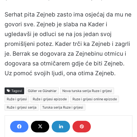
Serhat pita Zejneb zasto ima osjećaj da mu ne
govori sve. Zejneb je slaba na Kader i
ugledavši je odluci se na jos jedan svoj
promišljeni potez. Kader trči ka Zejneb i zagrli
je. Berrak se dogovara za Zejnebinu otmicu i
dogovara sa otmičarem gdje će biti Zejneb.
Uz pomoć svojih ljudi, ona otima Zejneb.
Tagovi
Güller ve Günahlar
Nova turska serija Ruze i grijesi
Ruže i grijesi
Ruže i grijesi epizode
Ruze i grijesi online epizode
Ruže i grijesi serija
Turska serija Ruze i grijesi